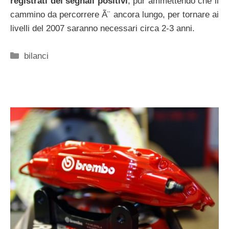
registrati dei segnali positivi
, pur ammettendo che il
cammino da percorrere Ã¨ ancora lungo, per tornare ai
livelli del 2007 saranno necessari circa 2-3 anni.
Categorie
bilanci