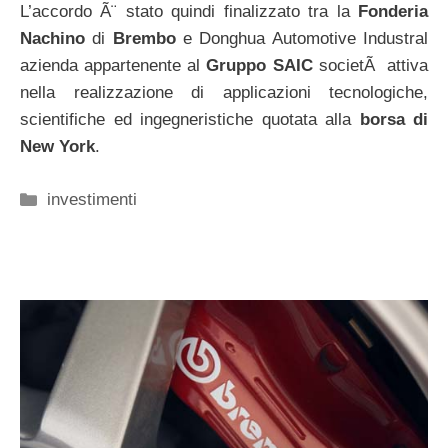
L’accordo Ã¨ stato quindi finalizzato tra la
Fonderia
Nachino
di
Brembo
e Donghua Automotive Industral
azienda appartenente al
Gruppo SAIC
societÃ attiva
nella realizzazione di applicazioni tecnologiche,
scientifiche ed ingegneristiche quotata alla
borsa di
New York
.
Categorie
investimenti