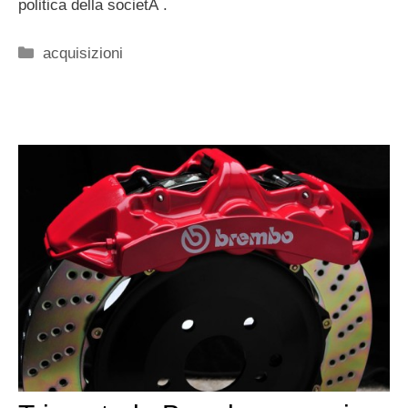
politica della societÃ .
Categorie
acquisizioni