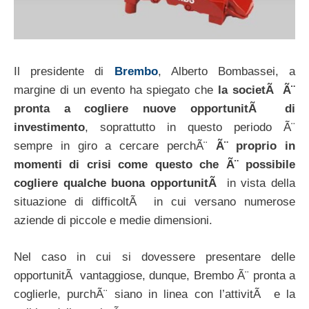
Il presidente di
Brembo
, Alberto Bombassei, a
margine di un evento ha spiegato che
la societÃ Ã¨
pronta a cogliere nuove opportunitÃ di
investimento
, soprattutto in questo periodo Ã¨
sempre in giro a cercare perchÃ¨
Ã¨ proprio in
momenti di crisi come questo che Ã¨ possibile
cogliere qualche buona opportunitÃ
in vista della
situazione di difficoltÃ in cui versano numerose
aziende di piccole e medie dimensioni.
Nel caso in cui si dovessere presentare delle
opportunitÃ vantaggiose, dunque, Brembo Ã¨ pronta a
coglierle, purchÃ¨ siano in linea con l’attivitÃ e la