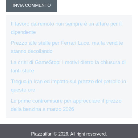
Il lavoro da remoto non sempre è un affare per il
dipendente
Prezzo alle stelle per Ferrari Luce, ma la vendite
stanno decollando
La crisi di GameStop: i motivi dietro la chiusura di
tanti store
Tregua in Iran ed impatto sul prezzo del petrolio in
queste ore
Le prime contromisure per approcciare il prezzo
della benzina a marzo 2026
Piazzaffari © 2026. All right reserverd.