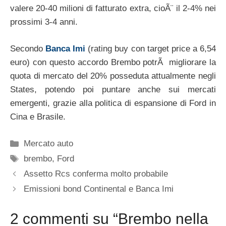
valere 20-40 milioni di fatturato extra, cioÃ¨ il 2-4% nei
prossimi 3-4 anni.
Secondo
Banca Imi
(rating buy con target price a 6,54
euro) con questo accordo Brembo potrÃ migliorare la
quota di mercato del 20% posseduta attualmente negli
States, potendo poi puntare anche sui mercati
emergenti, grazie alla politica di espansione di Ford in
Cina e Brasile.
Categorie
Mercato auto
Tag
brembo
,
Ford
Assetto Rcs conferma molto probabile
Emissioni bond Continental e Banca Imi
2 commenti su “Brembo nella