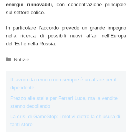
energie rinnovabili
, con concentrazione principale
sul settore eolico.
In particolare l’accordo prevede un grande impegno
nella ricerca di possibili nuovi affari nell’Europa
dell’Est e nella Russia.
Categorie
Notizie
Il lavoro da remoto non sempre è un affare per il
dipendente
Prezzo alle stelle per Ferrari Luce, ma la vendite
stanno decollando
La crisi di GameStop: i motivi dietro la chiusura di
tanti store