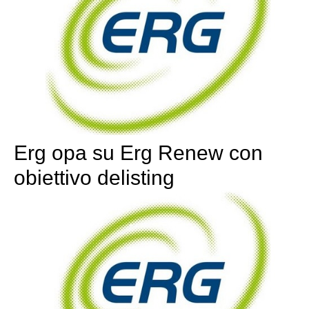
Erg opa su Erg Renew con
obiettivo delisting