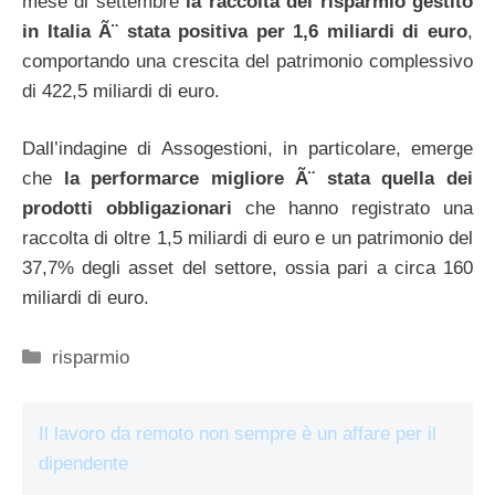
mese di settembre
la raccolta del risparmio gestito
in Italia Ã¨ stata positiva per 1,6 miliardi di euro
,
comportando una crescita del patrimonio complessivo
di 422,5 miliardi di euro.
Dall’indagine di Assogestioni, in particolare, emerge
che
la performarce migliore Ã¨ stata quella dei
prodotti obbligazionari
che hanno registrato una
raccolta di oltre 1,5 miliardi di euro e un patrimonio del
37,7% degli asset del settore, ossia pari a circa 160
miliardi di euro.
Categorie
risparmio
Il lavoro da remoto non sempre è un affare per il
dipendente