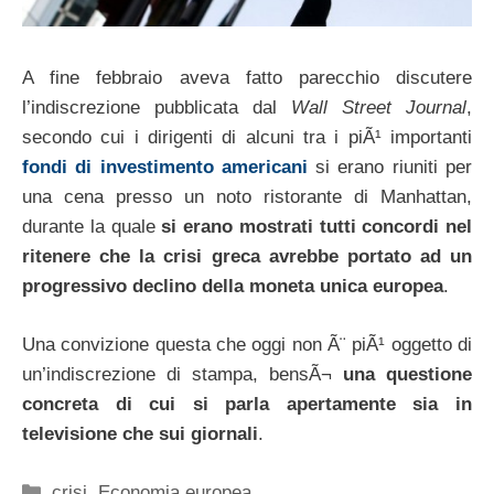
A fine febbraio aveva fatto parecchio discutere
l’indiscrezione pubblicata dal
Wall Street Journal
,
secondo cui i dirigenti di alcuni tra i piÃ¹ importanti
fondi di investimento americani
si erano riuniti per
una cena presso un noto ristorante di Manhattan,
durante la quale
si erano mostrati tutti concordi nel
ritenere che la crisi greca avrebbe portato ad un
progressivo declino della moneta unica europea
.
Una convizione questa che oggi non Ã¨ piÃ¹ oggetto di
un’indiscrezione di stampa, bensÃ¬
una questione
concreta di cui si parla apertamente sia in
televisione che sui giornali
.
Categorie
crisi
,
Economia europea