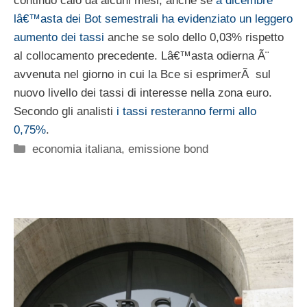
continuo calo da alcuni mesi, anche se
a dicembre
lâ€™asta dei Bot semestrali ha evidenziato un leggero
aumento dei tassi
anche se solo dello 0,03% rispetto
al collocamento precedente. Lâ€™asta odierna Ã¨
avvenuta nel giorno in cui la Bce si esprimerÃ sul
nuovo livello dei tassi di interesse nella zona euro.
Secondo gli analisti
i tassi resteranno fermi allo
0,75%
.
Categorie
economia italiana
,
emissione bond