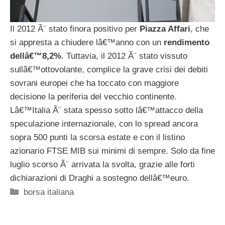
Il 2012 Ã¨ stato finora positivo per
Piazza Affari
, che
si appresta a chiudere lâ€™anno con un
rendimento
dellâ€™8,2%
. Tuttavia, il 2012 Ã¨ stato vissuto
sullâ€™ottovolante, complice la grave crisi dei debiti
sovrani europei che ha toccato con maggiore
decisione la periferia del vecchio continente.
Lâ€™Italia Ã¨ stata spesso sotto lâ€™attacco della
speculazione internazionale, con lo spread ancora
sopra 500 punti la scorsa estate e con il listino
azionario FTSE MIB sui minimi di sempre. Solo da fine
luglio scorso Ã¨ arrivata la svolta, grazie alle forti
dichiarazioni di Draghi a sostegno dellâ€™euro.
Categorie
borsa italiana