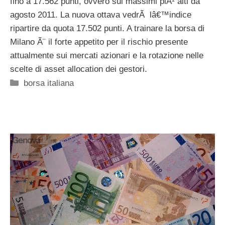
fino a 17.562 punti, ovvero sui massimi piÃ¹ alti da
agosto 2011. La nuova ottava vedrÃ lâ€™indice
ripartire da quota 17.502 punti. A trainare la borsa di
Milano Ã¨ il forte appetito per il rischio presente
attualmente sui mercati azionari e la rotazione nelle
scelte di asset allocation dei gestori.
Categorie
borsa italiana