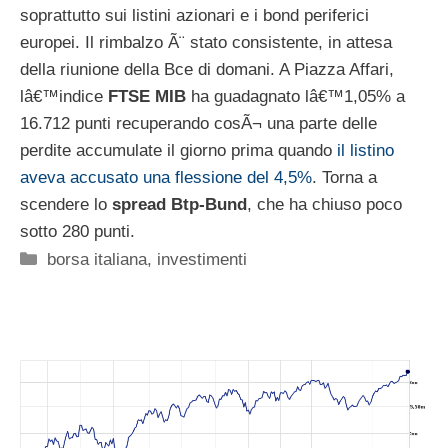
soprattutto sui listini azionari e i bond periferici
europei. Il rimbalzo Ã¨ stato consistente, in attesa
della riunione della Bce di domani. A Piazza Affari,
lâ€™indice
FTSE MIB
ha guadagnato lâ€™1,05% a
16.712 punti recuperando cosÃ¬ una parte delle
perdite accumulate il giorno prima quando
il listino
aveva accusato una flessione del 4,5%
. Torna a
scendere lo
spread Btp-Bund
, che ha chiuso poco
sotto 280 punti.
Categorie
borsa italiana
,
investimenti