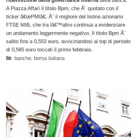
ridefinizione della governance interna
della banca.
A Piazza Affari il titolo Bpm, che Ã¨ quotato con il
ticker â€œPMIâ€, Ã¨ il migliore del listino azionario
FTSE MIB, che tra lâ€™altro continua a evidenziare
un andamento leggermente negativo. Il titolo Bpm Ã¨
salito fino a 0,553 euro, avvicinandosi ai top di periodo
di 0,565 euro toccati il primo febbraio.
Categorie
banche
,
borsa italiana