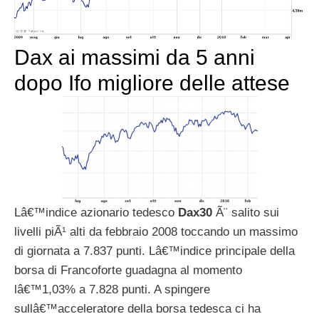
Dax ai massimi da 5 anni
dopo Ifo migliore delle attese
Lâ€™indice azionario tedesco
Dax30
Ã¨ salito sui
livelli piÃ¹ alti da febbraio 2008 toccando un massimo
di giornata a 7.837 punti. Lâ€™indice principale della
borsa di Francoforte guadagna al momento
lâ€™1,03% a 7.828 punti. A spingere
sullâ€™acceleratore della borsa tedesca ci ha