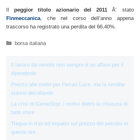
Il
peggior titolo azionario del 2011
Ã¨ stato
Finmeccanica
, che nel corso dell’anno appena
trascorso ha registrato una perdita del 66,40%.
Categorie
borsa italiana
Il lavoro da remoto non sempre è un affare per il
dipendente
Prezzo alle stelle per Ferrari Luce, ma la vendite
stanno decollando
La crisi di GameStop: i motivi dietro la chiusura di
tanti store
Tregua in Iran ed impatto sul prezzo del petrolio in
queste ore