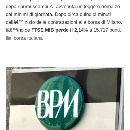
dopo i primi scambi Ã¨ avvenuta un leggero rimbalzo
dai minimi di giornata. Dopo circa quindici minuti
dallâ€™inizio delle contrattazioni alla borsa di Milano,
lâ€™indice
FTSE MIB perde il 2,14%
a 15.717 punti.
Categorie
borsa italiana