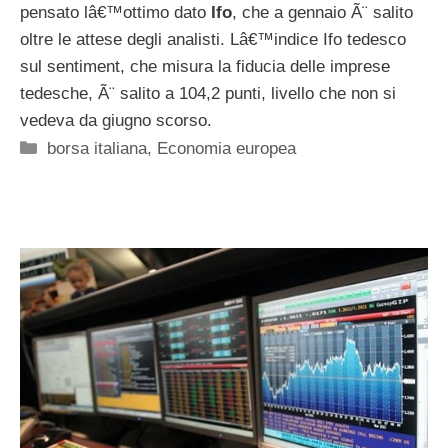
pensato lâ€™ottimo dato
Ifo
, che a gennaio Ã¨ salito
oltre le attese degli analisti. Lâ€™indice Ifo tedesco
sul sentiment, che misura la fiducia delle imprese
tedesche, Ã¨ salito a 104,2 punti, livello che non si
vedeva da giugno scorso.
Categorie
borsa italiana
,
Economia europea