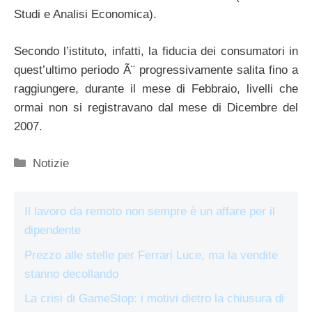
Studi e Analisi Economica).
Secondo l’istituto, infatti, la fiducia dei consumatori in
quest’ultimo periodo Ã¨ progressivamente salita fino a
raggiungere, durante il mese di Febbraio, livelli che
ormai non si registravano dal mese di Dicembre del
2007.
Categorie
Notizie
Il lavoro da remoto non sempre è un affare per il
dipendente
Prezzo alle stelle per Ferrari Luce, ma la vendite
stanno decollando
La crisi di GameStop: i motivi dietro la chiusura di