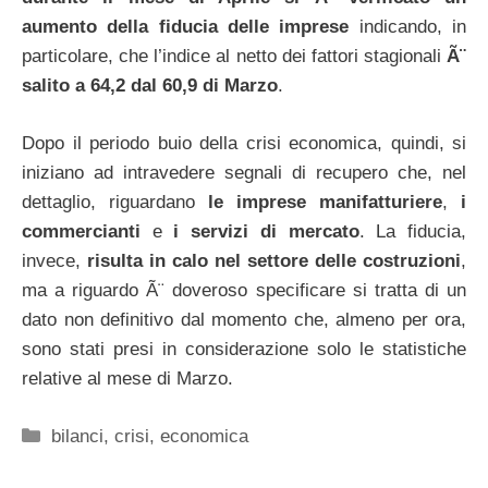
aumento della fiducia delle imprese
indicando, in
particolare, che l’indice al netto dei fattori stagionali
Ã¨
salito a 64,2 dal 60,9 di Marzo
.
Dopo il periodo buio della crisi economica, quindi, si
iniziano ad intravedere segnali di recupero che, nel
dettaglio, riguardano
le imprese manifatturiere
,
i
commercianti
e
i servizi di mercato
. La fiducia,
invece,
risulta in calo nel settore delle costruzioni
,
ma a riguardo Ã¨ doveroso specificare si tratta di un
dato non definitivo dal momento che, almeno per ora,
sono stati presi in considerazione solo le statistiche
relative al mese di Marzo.
Categorie
bilanci
,
crisi
,
economica