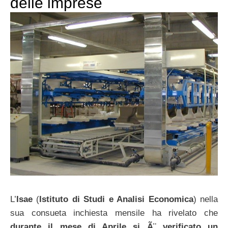
delle imprese
L’
Isae
(
Istituto di Studi e Analisi Economica
) nella
sua consueta inchiesta mensile ha rivelato che
durante il mese di Aprile si Ã¨ verificato un