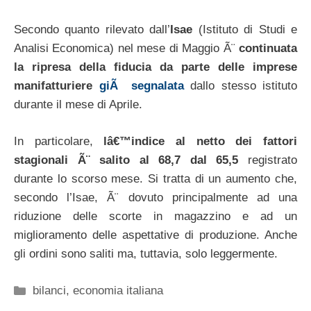
Secondo quanto rilevato dall’
Isae
(Istituto di Studi e
Analisi Economica) nel mese di Maggio Ã¨
continuata
la ripresa della fiducia da parte delle imprese
manifatturiere
giÃ segnalata
dallo stesso istituto
durante il mese di Aprile.
In particolare,
lâ€™indice al netto dei fattori
stagionali Ã¨ salito al 68,7 dal 65,5
registrato
durante lo scorso mese. Si tratta di un aumento che,
secondo l’Isae, Ã¨ dovuto principalmente ad una
riduzione delle scorte in magazzino e ad un
miglioramento delle aspettative di produzione. Anche
gli ordini sono saliti ma, tuttavia, solo leggermente.
Categorie
bilanci
,
economia italiana