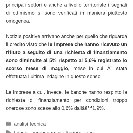
principali settori e anche a livello territoriale i segnali
di ottimismo si sono verificati in maniera piuttosto
omogenea.
Notizie positive arrivano anche per quello che riguarda
il credito visto che
le imprese che hanno ricevuto un
rifiuto a seguito di una richiesta di finanziamento
sono diminuite al 5% rispetto al 5,6% registrato lo
scorso mese di maggio
, mese in cui Ã¨ stata
effettuata l’ultima indagine in questo senso.
Le imprese a cui, invece, le banche hanno respinto la
richiesta di finanziamento per condizioni troppo
onerose sono scese allo 0,6% dallâ€™1,9%.
Categorie
analisi tecnica
Tag
fiducia
,
imprese manifatturiere
,
isae