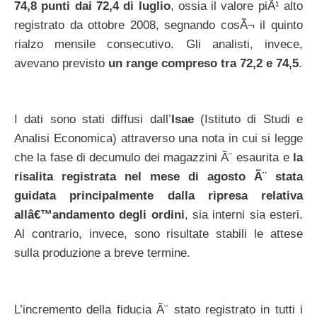
74,8 punti dai 72,4 di luglio
, ossia il valore piÃ¹ alto
registrato da ottobre 2008, segnando cosÃ¬ il quinto
rialzo mensile consecutivo. Gli analisti, invece,
avevano previsto
un range compreso tra 72,2 e 74,5
.
I dati sono stati diffusi dall’
Isae
(Istituto di Studi e
Analisi Economica) attraverso una nota in cui si legge
che la fase di decumulo dei magazzini Ã¨ esaurita e
la
risalita registrata nel mese di agosto Ã¨ stata
guidata principalmente dalla ripresa relativa
allâ€™andamento degli ordini
, sia interni sia esteri.
Al contrario, invece, sono risultate stabili le attese
sulla produzione a breve termine.
L’incremento della fiducia Ã¨ stato registrato in tutti i