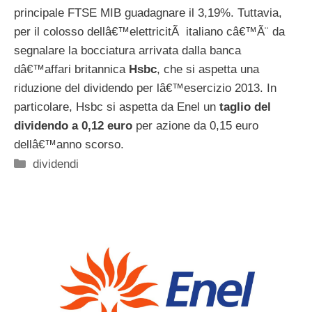
principale FTSE MIB guadagnare il 3,19%. Tuttavia,
per il colosso dellâ€™elettricitÃ italiano câ€™Ã¨ da
segnalare la bocciatura arrivata dalla banca
dâ€™affari britannica
Hsbc
, che si aspetta una
riduzione del dividendo per lâ€™esercizio 2013. In
particolare, Hsbc si aspetta da Enel un
taglio del
dividendo a 0,12 euro
per azione da 0,15 euro
dellâ€™anno scorso.
Categorie
dividendi