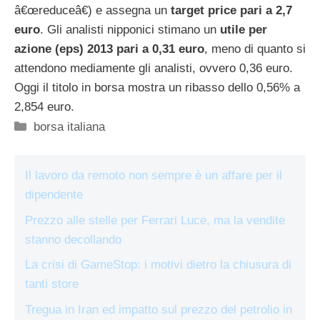
â€œreduceâ€) e assegna un
target price pari a 2,7
euro
. Gli analisti nipponici stimano un
utile per
azione (eps) 2013 pari a 0,31 euro
, meno di quanto si
attendono mediamente gli analisti, ovvero 0,36 euro.
Oggi il titolo in borsa mostra un ribasso dello 0,56% a
2,854 euro.
Categorie
borsa italiana
Il lavoro da remoto non sempre è un affare per il
dipendente
Prezzo alle stelle per Ferrari Luce, ma la vendite
stanno decollando
La crisi di GameStop: i motivi dietro la chiusura di
tanti store
Tregua in Iran ed impatto sul prezzo del petrolio in