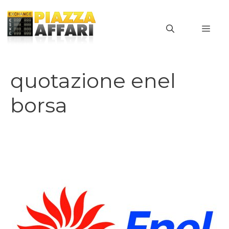
Vai
al
MEN
contenuto
quotazione enel
borsa