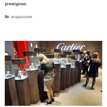
prestigiose
.
Categorie
acquisizioni