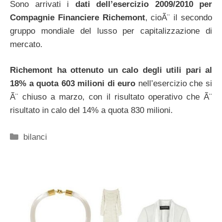
Sono arrivati i
dati dell’esercizio 2009/2010 per
Compagnie Financiere Richemont
, cioÃ¨ il secondo
gruppo mondiale del lusso per capitalizzazione di
mercato.
Richemont ha ottenuto un calo degli utili pari al
18% a quota 603 milioni di euro
nell’esercizio che si
Ã¨ chiuso a marzo, con il risultato operativo che Ã¨
risultato in calo del 14% a quota 830 milioni.
Categorie
bilanci