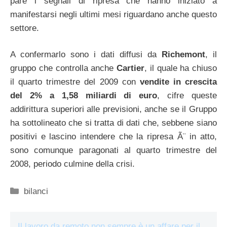
pare i segnali di ripresa che hanno iniziato a
manifestarsi negli ultimi mesi riguardano anche questo
settore.
A confermarlo sono i dati diffusi da
Richemont
, il
gruppo che controlla anche
Cartier
, il quale ha chiuso
il quarto trimestre del 2009 con
vendite in crescita
del 2% a 1,58 miliardi di euro
, cifre queste
addirittura superiori alle previsioni, anche se il Gruppo
ha sottolineato che si tratta di dati che, sebbene siano
positivi e lascino intendere che la ripresa Ã¨ in atto,
sono comunque paragonati al quarto trimestre del
2008, periodo culmine della crisi.
Categorie
bilanci
Il lavoro da remoto non sempre è un affare per il