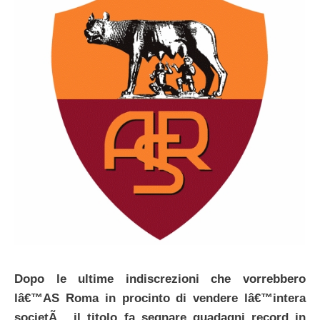
Dopo le ultime indiscrezioni che vorrebbero
lâ€™AS Roma in procinto di vendere lâ€™intera
societÃ , il titolo fa segnare guadagni record in