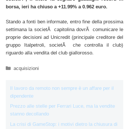
borsa, ieri ha chiuso a +11.99% a 0.962 euro.
Stando a fonti ben informate, entro fine della prossima
settimana la societÃ capitolina dovrÃ comunicare le
proprie decisioni ad Unicredit (principale creditore del
gruppo Italpetroli, societÃ che controlla il club)
riguardo alla vendita del club giallorosso.
Categorie
acquisizioni
Il lavoro da remoto non sempre è un affare per il
dipendente
Prezzo alle stelle per Ferrari Luce, ma la vendite
stanno decollando
La crisi di GameStop: i motivi dietro la chiusura di