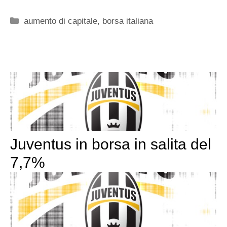
Categorie
aumento di capitale
,
borsa italiana
Juventus in borsa in salita del
7,7%