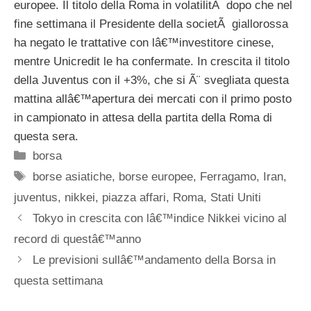
europee. Il titolo della Roma in volatilitÃ dopo che nel
fine settimana il Presidente della societÃ giallorossa
ha negato le trattative con lâ€™investitore cinese,
mentre Unicredit le ha confermate. In crescita il titolo
della Juventus con il +3%, che si Ã¨ svegliata questa
mattina allâ€™apertura dei mercati con il primo posto
in campionato in attesa della partita della Roma di
questa sera.
Categorie
borsa
Tag
borse asiatiche
,
borse europee
,
Ferragamo
,
Iran
,
juventus
,
nikkei
,
piazza affari
,
Roma
,
Stati Uniti
Tokyo in crescita con lâ€™indice Nikkei vicino al
record di questâ€™anno
Le previsioni sullâ€™andamento della Borsa in
questa settimana