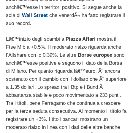
anchâ€™esse in territori positivo. Si segue anche la
scia di
Wall Street
che venerdÃ¬ ha fatto registrare il
suo record.
Lâ€™inizio degli scambi a
Piazza Affari
mostra il
Ftse Mib a +0,5%. Il moderato rialzo riguarda anche
l’Allshare con lo 0,39%. Le altre
Borse europee
sono
anchâ€™esse positive e seguono il dato della Borsa
di Milano. Per quanto riguarda lâ€™euro, Ã¨ ancora
sostenuto con il cambio con il dollaro che Ã¨ superiore
a 1,35 dollari. Lo spread tra i Btp e i Bund Ã¨
abbastanza stabile e poco movimentato a 233 punti.
Tra i titoli, bene Ferragamo che continua a crescere
per la terza seduta consecutiva. Al momento il titolo fa
registrare un +3%. I titoli bancari mostrano un
moderato rialzo in linea con i dati delle altre banche