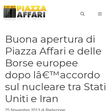
Vai
al
MEN
contenuto
Buona apertura di
Piazza Affari e delle
Borse europee
dopo lâ€™accordo
sul nucleare tra Stati
Uniti e Iran
25 Novembre 2013
di
Redazione