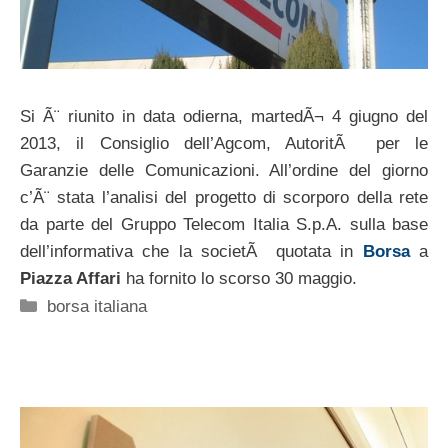
Si Ã¨ riunito in data odierna, martedÃ¬ 4 giugno del
2013, il Consiglio dell’Agcom, AutoritÃ per le
Garanzie delle Comunicazioni. All’ordine del giorno
c’Ã¨ stata l’analisi del progetto di scorporo della rete
da parte del Gruppo Telecom Italia S.p.A. sulla base
dell’informativa che la societÃ quotata in
Borsa
a
Piazza Affari
ha fornito lo scorso 30 maggio.
Categorie
borsa italiana