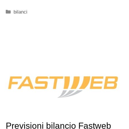
Categorie
bilanci
Previsioni bilancio Fastweb