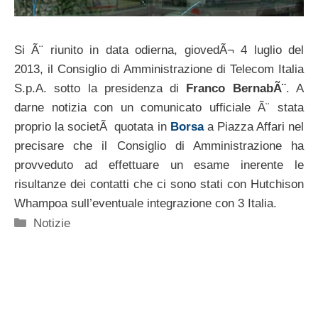
Si Ã¨ riunito in data odierna, giovedÃ¬ 4 luglio del
2013, il Consiglio di Amministrazione di Telecom Italia
S.p.A. sotto la presidenza di
Franco BernabÃ¨
. A
darne notizia con un comunicato ufficiale Ã¨ stata
proprio la societÃ quotata in
Borsa
a Piazza Affari nel
precisare che il Consiglio di Amministrazione ha
provveduto ad effettuare un esame inerente le
risultanze dei contatti che ci sono stati con Hutchison
Whampoa sull’eventuale integrazione con 3 Italia.
Categorie
Notizie