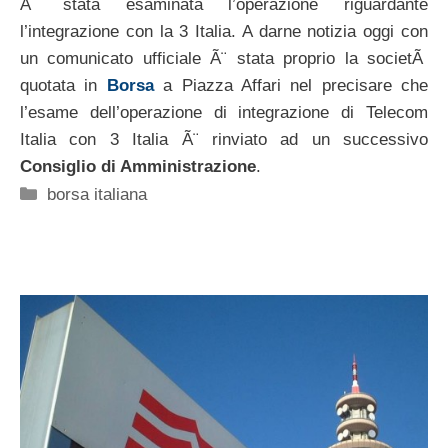
Ã¨ stata esaminata l’operazione riguardante
l’integrazione con la 3 Italia. A darne notizia oggi con
un comunicato ufficiale Ã¨ stata proprio la societÃ
quotata in
Borsa
a Piazza Affari nel precisare che
l’esame dell’operazione di integrazione di Telecom
Italia con 3 Italia Ã¨ rinviato ad un successivo
Consiglio di Amministrazione
.
Categorie
borsa italiana