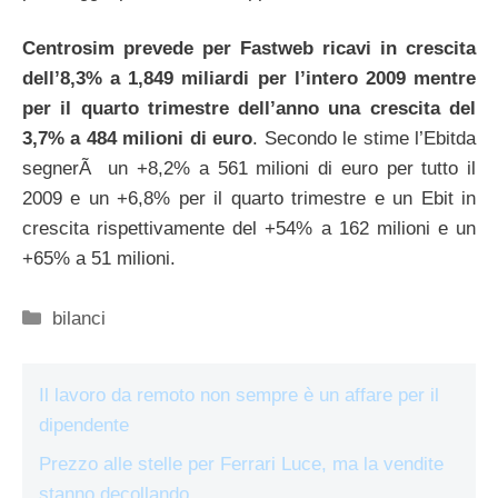
Centrosim prevede per Fastweb ricavi in crescita
dell’8,3% a 1,849 miliardi per l’intero 2009 mentre
per il quarto trimestre dell’anno una crescita del
3,7% a 484 milioni di euro
. Secondo le stime l’Ebitda
segnerÃ un +8,2% a 561 milioni di euro per tutto il
2009 e un +6,8% per il quarto trimestre e un Ebit in
crescita rispettivamente del +54% a 162 milioni e un
+65% a 51 milioni.
Categorie
bilanci
Il lavoro da remoto non sempre è un affare per il
dipendente
Prezzo alle stelle per Ferrari Luce, ma la vendite
stanno decollando