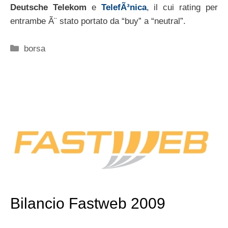
Deutsche Telekom
e
TelefÃ³nica
, il cui rating per
entrambe Ã¨ stato portato da “buy” a “neutral”.
Categorie
borsa
Bilancio Fastweb 2009