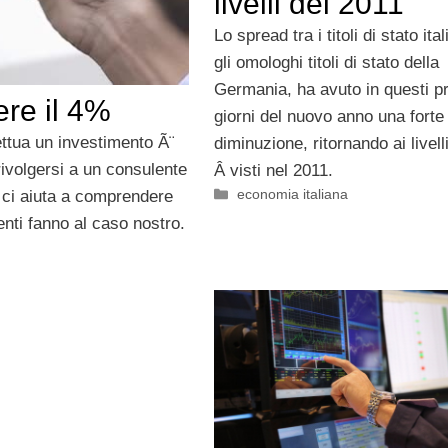
livelli del 2011
Lo spread tra i titoli di stato ital
gli omologhi titoli di stato della
Germania, ha avuto in questi p
ere il 4%
giorni del nuovo anno una forte
ttua un investimento Ã¨
diminuzione, ritornando ai livell
ivolgersi a un consulente
Â visti nel 2011.
Categorie
economia italiana
e ci aiuta a comprendere
enti fanno al caso nostro.