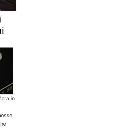
i
ni
™ora in
mosse
che