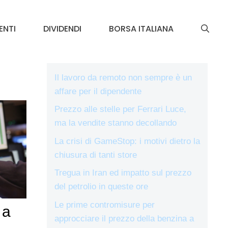
ENTI
DIVIDENDI
BORSA ITALIANA
Il lavoro da remoto non sempre è un
affare per il dipendente
Prezzo alle stelle per Ferrari Luce,
ma la vendite stanno decollando
La crisi di GameStop: i motivi dietro la
chiusura di tanti store
Tregua in Iran ed impatto sul prezzo
del petrolio in queste ore
Le prime contromisure per
 a
approcciare il prezzo della benzina a