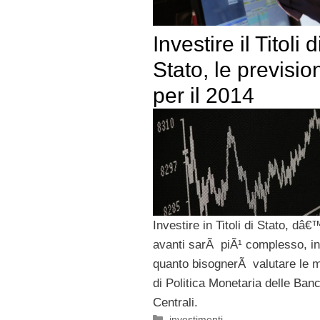
Investire il Titoli d
Stato, le previsio
per il 2014
Investire in Titoli di Stato, dâ€
avanti sarÃ piÃ¹ complesso, in
quanto bisognerÃ valutare le 
di Politica Monetaria delle Ban
Centrali.
Categorie
investimenti