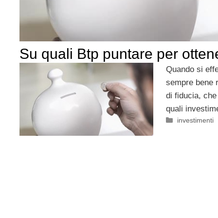
Su quali Btp puntare per otten
Quando si effe
sempre bene r
di fiducia, ch
quali investim
Categorie
investimenti