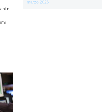
marzo 2026
iani e
rimi
i