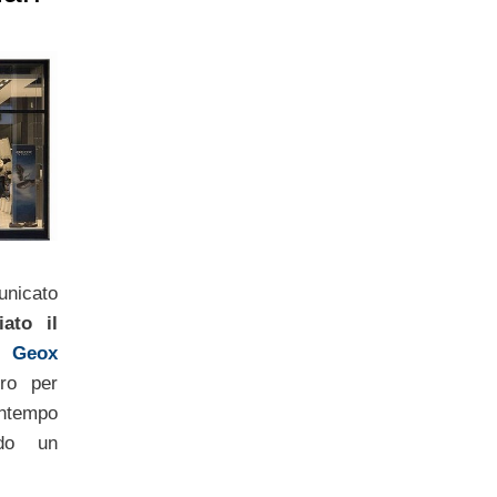
icato
iato il
o
Geox
ro per
ntempo
do un