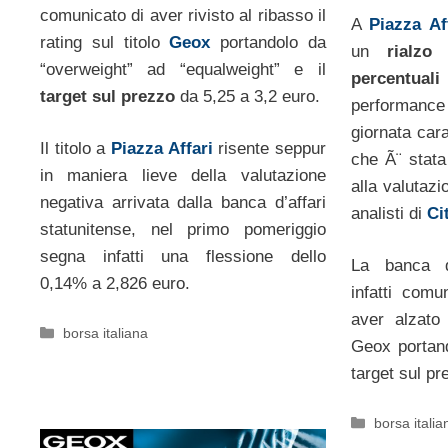
comunicato di aver rivisto al ribasso il
A
Piazza Af
rating sul titolo
Geox
portandolo da
un
rialzo
“overweight” ad “equalweight” e il
percentua
target sul prezzo
da 5,25 a 3,2 euro.
performanc
giornata cara
Il titolo a
Piazza Affari
risente seppur
che Ã¨ stata
in maniera lieve della valutazione
alla valutazi
negativa arrivata dalla banca d’affari
analisti di
Ci
statunitense, nel primo pomeriggio
segna infatti una flessione dello
La banca d’
0,14% a 2,826 euro.
infatti comu
aver alzato
Categorie
borsa italiana
Geox portand
target sul pr
Categorie
borsa italia