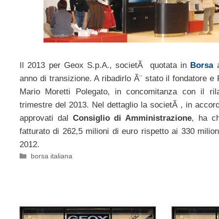
Il 2013 per Geox S.p.A., societÃ quotata in
Borsa
a
anno di transizione. A ribadirlo Ã¨ stato il fondatore e
Mario Moretti Polegato, in concomitanza con il ril
trimestre del 2013. Nel dettaglio la societÃ , in accor
approvati dal
Consiglio di Amministrazione
, ha ch
fatturato di 262,5 milioni di euro rispetto ai 330 milio
2012.
Categorie
borsa italiana