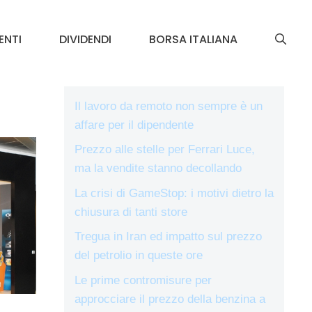
ENTI
DIVIDENDI
BORSA ITALIANA
Il lavoro da remoto non sempre è un
affare per il dipendente
Prezzo alle stelle per Ferrari Luce,
ma la vendite stanno decollando
La crisi di GameStop: i motivi dietro la
chiusura di tanti store
Tregua in Iran ed impatto sul prezzo
del petrolio in queste ore
Le prime contromisure per
approcciare il prezzo della benzina a