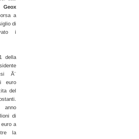
di
Geox
Borsa a
iglio di
vato i
1 della
sidente
i Ã¨
i euro
ita del
stanti.
u anno
ioni di
i euro a
tre la