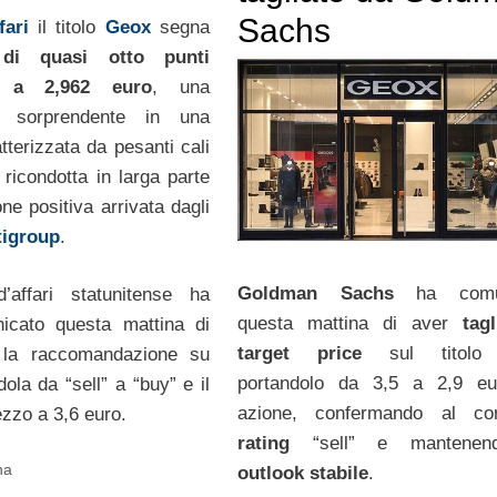
Sachs
fari
il titolo
Geox
segna
 di quasi otto punti
li a 2,962 euro
, una
e sorprendente in una
tterizzata da pesanti cali
 ricondotta in larga parte
one positiva arrivata dagli
tigroup
.
Goldman Sachs
ha comun
affari statunitense ha
questa mattina di aver
tagl
nicato questa mattina di
target price
sul titol
 la raccomandazione su
portandolo da 3,5 a 2,9 eu
ola da “sell” a “buy” e il
azione, confermando al co
ezzo a 3,6 euro.
rating
“sell” e mantenen
na
outlook stabile
.