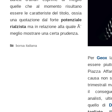
quelle che al momento risultano
essere le caratteriste del titolo, ossia
una quotazione dal forte
potenziale
rialzista
ma in relazione alla quale Ã¨
meglio mostrare una certa prudenza.
Categorie
borsa italiana
Per
Geox
la
essere piutto
Piazza Affa
causa non so
trimestrali 
il consegu
analisti, u
quello di
D
tagliato 