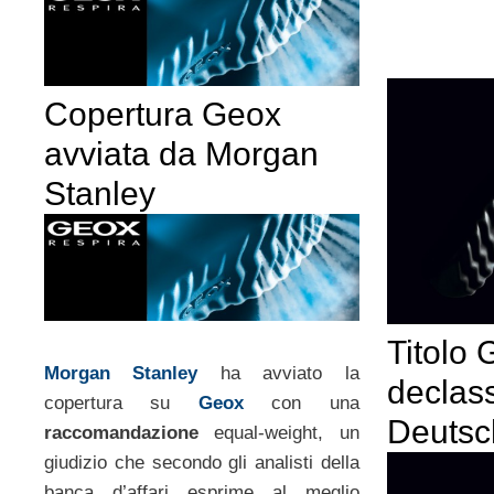
Copertura Geox
avviata da Morgan
Stanley
Titolo
Morgan Stanley
ha avviato la
declas
copertura su
Geox
con una
Deutsc
raccomandazione
equal-weight, un
giudizio che secondo gli analisti della
banca d’affari esprime al meglio