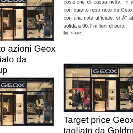
posizione di cassa netta, in 
con quanto reso noto da Geox
con una nota ufficiale, si Ã¨ a
solida a 90,7 milioni di euro.
Categorie
bilanci
to azioni Geox
iato da
up
Target price Geo
tagliato da Gold