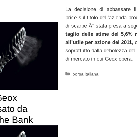
La decisione di abbassare il
price sul titolo dell’azienda pro
di scarpe Ã¨ stata presa a segu
taglio delle stime del 5,6% r
all’utile per azione del 2011
, 
soprattutto dalla debolezza del
di mercato in cui Geox opera.
Categorie
borsa italiana
 Geox
sato da
he Bank