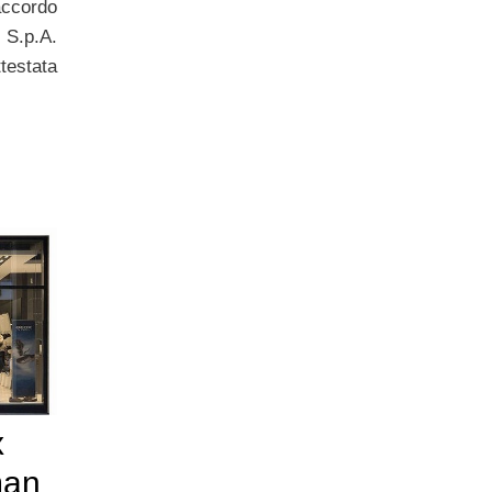
accordo
 S.p.A.
ttestata
x
man