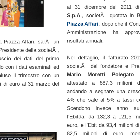
al 31 dicembre del 2011 
S.p.A
., societÃ quotata in 
Piazza Affari
, dopo che il Cons
Amministrazione ha appro
risultati annuali.
 Piazza Affari, sarÃ un
 Presidente della societÃ ,
Nel dettaglio, il fatturato 201
ascio dei dati del primo
societÃ del fondatore e Pre
do con i dati esaminati ed
Mario Moretti Polegato
s
iuso il trimestre con un
attestato a 887,3 milioni d
ni di euro al 31 marzo del
andando a segnare una cresc
4% che sale al 5% a tassi co
Scendono invece anno s
l’Ebitda, da 132,3 a 121,5 mil
euro, e l’Ebit da 93,4 milioni d
82,5 milioni di euro, men