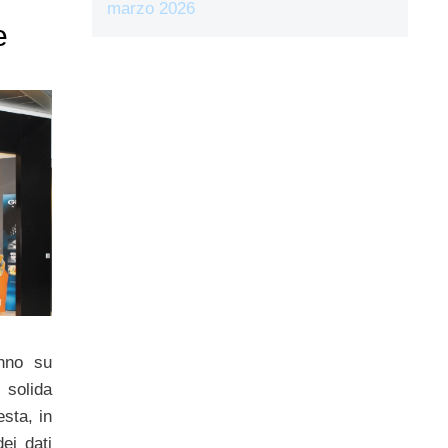
marzo 2026
e
anno su
 solida
esta, in
dei dati