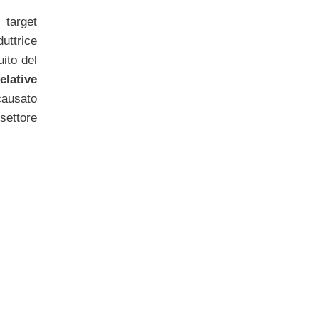
 target
duttrice
ito del
elative
causato
 settore