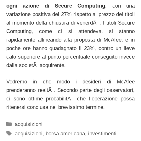
ogni azione di Secure Computing
, con una
variazione positiva del 27% rispetto al prezzo dei titoli
al momento della chiusura di venerdÃ¬. I titoli Secure
Computing, come ci si attendeva, si stanno
rapidamente allineando alla proposta di McAfee, e in
poche ore hanno guadagnato il 23%, contro un lieve
calo superiore al punto percentuale conseguito invece
dalla societÃ acquirente.
Vedremo in che modo i desideri di McAfee
prenderanno realtÃ . Secondo parte degli osservatori,
ci sono ottime probabilitÃ che l’operazione possa
ritenersi conclusa nel brevissimo termine.
Categorie
acquisizioni
Tag
acquisizioni
,
borsa americana
,
investimenti