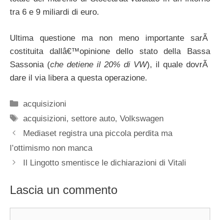
tra 6 e 9 miliardi di euro.
Ultima questione ma non meno importante sarÃ
costituita dallâ€™opinione dello stato della Bassa
Sassonia (
che detiene il 20% di VW
), il quale dovrÃ
dare il via libera a questa operazione.
Categorie
acquisizioni
Tag
acquisizioni
,
settore auto
,
Volkswagen
Mediaset registra una piccola perdita ma
l’ottimismo non manca
Il Lingotto smentisce le dichiarazioni di Vitali
Lascia un commento
Commento