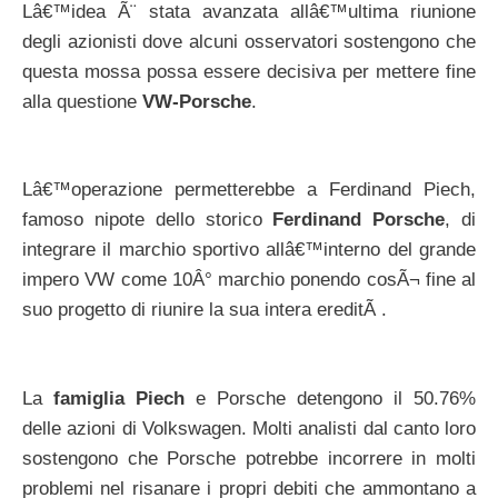
Lâ€™idea Ã¨ stata avanzata allâ€™ultima riunione
degli azionisti dove alcuni osservatori sostengono che
questa mossa possa essere decisiva per mettere fine
alla questione
VW-Porsche
.
Lâ€™operazione permetterebbe a Ferdinand Piech,
famoso nipote dello storico
Ferdinand Porsche
, di
integrare il marchio sportivo allâ€™interno del grande
impero VW come 10Â° marchio ponendo cosÃ¬ fine al
suo progetto di riunire la sua intera ereditÃ .
La
famiglia Piech
e Porsche detengono il 50.76%
delle azioni di Volkswagen. Molti analisti dal canto loro
sostengono che Porsche potrebbe incorrere in molti
problemi nel risanare i propri debiti che ammontano a