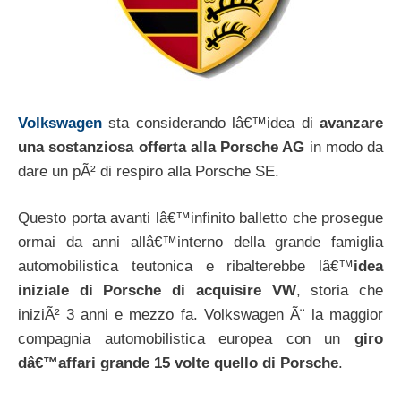
Volkswagen
sta considerando lâ€™idea di
avanzare
una sostanziosa offerta alla Porsche AG
in modo da
dare un pÃ² di respiro alla Porsche SE.
Questo porta avanti lâ€™infinito balletto che prosegue
ormai da anni allâ€™interno della grande famiglia
automobilistica teutonica e ribalterebbe lâ€™
idea
iniziale di Porsche di acquisire VW
, storia che
iniziÃ² 3 anni e mezzo fa. Volkswagen Ã¨ la maggior
compagnia automobilistica europea con un
giro
dâ€™affari grande 15 volte quello di Porsche
.