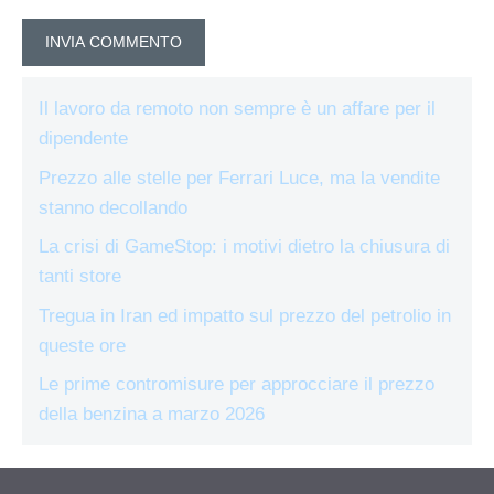
Il lavoro da remoto non sempre è un affare per il
dipendente
Prezzo alle stelle per Ferrari Luce, ma la vendite
stanno decollando
La crisi di GameStop: i motivi dietro la chiusura di
tanti store
Tregua in Iran ed impatto sul prezzo del petrolio in
queste ore
Le prime contromisure per approcciare il prezzo
della benzina a marzo 2026