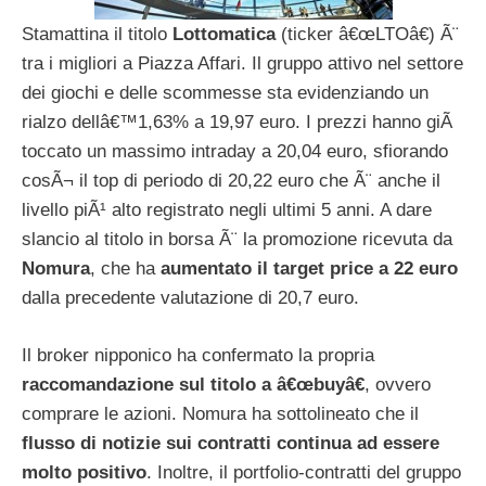
Stamattina il titolo
Lottomatica
(ticker â€œLTOâ€) Ã¨
tra i migliori a Piazza Affari. Il gruppo attivo nel settore
dei giochi e delle scommesse sta evidenziando un
rialzo dellâ€™1,63% a 19,97 euro. I prezzi hanno giÃ
toccato un massimo intraday a 20,04 euro, sfiorando
cosÃ¬ il top di periodo di 20,22 euro che Ã¨ anche il
livello piÃ¹ alto registrato negli ultimi 5 anni. A dare
slancio al titolo in borsa Ã¨ la promozione ricevuta da
Nomura
, che ha
aumentato il target price a 22 euro
dalla precedente valutazione di 20,7 euro.
Il broker nipponico ha confermato la propria
raccomandazione sul titolo a â€œbuyâ€
, ovvero
comprare le azioni. Nomura ha sottolineato che il
flusso di notizie sui contratti continua ad essere
molto positivo
. Inoltre, il portfolio-contratti del gruppo