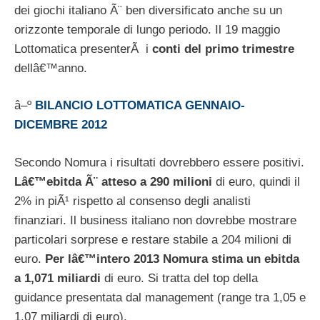
dei giochi italiano Ã¨ ben diversificato anche su un
orizzonte temporale di lungo periodo. Il 19 maggio
Lottomatica presenterÃ i
conti del primo trimestre
dellâ€™anno.
â–º
BILANCIO LOTTOMATICA GENNAIO-
DICEMBRE 2012
Secondo Nomura i risultati dovrebbero essere positivi.
Lâ€™ebitda Ã¨ atteso a 290 milioni
di euro, quindi il
2% in piÃ¹ rispetto al consenso degli analisti
finanziari. Il business italiano non dovrebbe mostrare
particolari sorprese e restare stabile a 204 milioni di
euro.
Per lâ€™intero 2013 Nomura stima un ebitda
a 1,071 miliardi
di euro. Si tratta del top della
guidance presentata dal management (range tra 1,05 e
1,07 miliardi di euro).