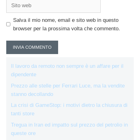
Sito
web
Salva il mio nome, email e sito web in questo
browser per la prossima volta che commento.
Il lavoro da remoto non sempre è un affare per il
dipendente
Prezzo alle stelle per Ferrari Luce, ma la vendite
stanno decollando
La crisi di GameStop: i motivi dietro la chiusura di
tanti store
Tregua in Iran ed impatto sul prezzo del petrolio in
queste ore