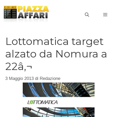
Vai
al
MEN
contenuto
Lottomatica target
alzato da Nomura a
22â‚¬
3 Maggio 2013
di
Redazione