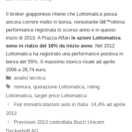
Il broker giapponese ritiene che Lottomatica possa
ancora correre molto in borsa, nonostante lâ€™ottima
performance registrata lo scorso anno e in questo
inizio di 2013. A Piazza Affari
le azioni Lottomatica
sono in rialzo del 16% da inizio anno
. Nel 2012
Lottomatica ha registrato una performance positiva in
borsa del 55%. Il massimo storico risale ad aprile
2006 a 28,74 euro.
Categorie
analisi tecnica
Tag
nomura
,
quotazione Lottomatica
,
rating
Lottomatica
,
target price Lottomatica
Fiat immatricolazioni auto in Italia -14,4% ad aprile
2013
Previsioni 2013 controllata Buzzi Unicem
Dyckerhoff AG