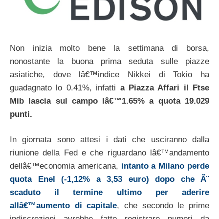
Non inizia molto bene la settimana di borsa,
nonostante la buona prima seduta sulle piazze
asiatiche, dove lâ€™indice Nikkei di Tokio ha
guadagnato lo 0.41%, infatti
a Piazza Affari il Ftse
Mib lascia sul campo lâ€™1.65% a quota 19.029
punti.
In giornata sono attesi i dati che usciranno dalla
riunione della Fed e che riguardano lâ€™andamento
dellâ€™economia americana,
intanto a Milano perde
quota Enel (-1,12% a 3,53 euro) dopo che Ã¨
scaduto il termine ultimo per aderire
allâ€™aumento di capitale
, che secondo le prime
indiscrezioni avrebbe fatto registrare numeri da