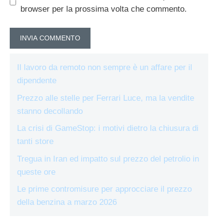
browser per la prossima volta che commento.
Il lavoro da remoto non sempre è un affare per il
dipendente
Prezzo alle stelle per Ferrari Luce, ma la vendite
stanno decollando
La crisi di GameStop: i motivi dietro la chiusura di
tanti store
Tregua in Iran ed impatto sul prezzo del petrolio in
queste ore
Le prime contromisure per approcciare il prezzo
della benzina a marzo 2026