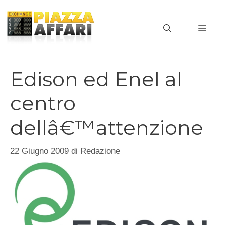
Vai
al
MEN
contenuto
Edison ed Enel al
centro
dellâ€™attenzione
22 Giugno 2009
di
Redazione