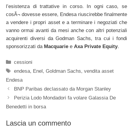
l’esistenza di trattative in corso. In ogni caso, se
cosÃ¬ dovesse essere, Endesa riuscirebbe finalmente
a vendere i propri asset e a terminare i negoziati che
vanno ormai avanti da mesi anche con altri potenziali
acquirenti diversi da Godman Sachs, tra cui i fondi
sponsorizzati da
Macquarie
e
Axa Private Equity
.
Categorie
cessioni
Tag
endesa
,
Enel
,
Goldman Sachs
,
vendita asset
Endesa
BNP Paribas declassato da Morgan Stanley
Perizia Lodo Mondadori fa volare Galassia De
Benedetti in borsa
Lascia un commento