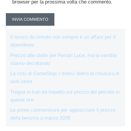
browser per la prossima volta che commento.
Il lavoro da remoto non sempre è un affare per il
dipendente
Prezzo alle stelle per Ferrari Luce, ma la vendite
stanno decollando
La crisi di GameStop: i motivi dietro la chiusura di
tanti store
Tregua in Iran ed impatto sul prezzo del petrolio in
queste ore
Le prime contromisure per approcciare il prezzo
della benzina a marzo 2026