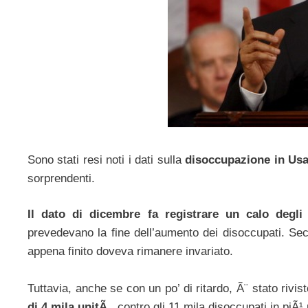
Sono stati resi noti i dati sulla
disoccupazione in Us
sorprendenti.
Il dato di dicembre fa registrare un calo degl
prevedevano la fine dell’aumento dei disoccupati. Sec
appena finito doveva rimanere invariato.
Tuttavia, anche se con un po’ di ritardo, Ã¨ stato rivist
di 4 mila unitÃ
, contro gli 11 mila disoccupati in piÃ¹