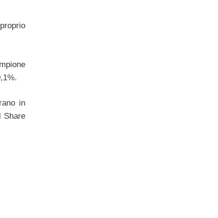
proprio
ampione
0,1%.
rano in
l Share