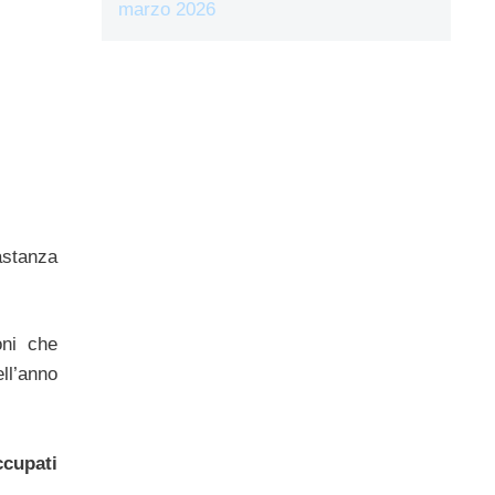
marzo 2026
astanza
oni che
ll’anno
ccupati