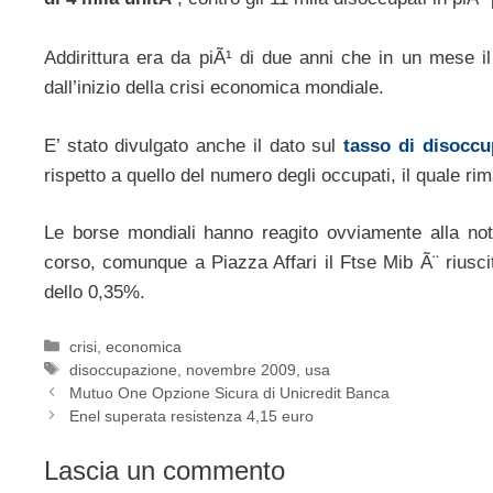
Addirittura era da piÃ¹ di due anni che in un mese i
dall’inizio della crisi economica mondiale.
E’ stato divulgato anche il dato sul
tasso di disocc
rispetto a quello del numero degli occupati, il quale r
Le borse mondiali hanno reagito ovviamente alla noti
corso, comunque a Piazza Affari il Ftse Mib Ã¨ riusci
dello 0,35%.
Categorie
crisi
,
economica
Tag
disoccupazione
,
novembre 2009
,
usa
Mutuo One Opzione Sicura di Unicredit Banca
Enel superata resistenza 4,15 euro
Lascia un commento