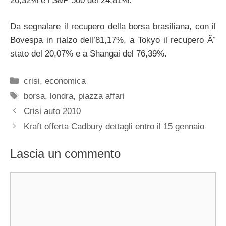
20,32% e l’S&P 500 del 24,81%.
Da segnalare il recupero della borsa brasiliana, con il
Bovespa in rialzo dell’81,17%, a Tokyo il recupero Ã¨
stato del 20,07% e a Shangai del 76,39%.
Categorie
crisi
,
economica
Tag
borsa
,
londra
,
piazza affari
Crisi auto 2010
Kraft offerta Cadbury dettagli entro il 15 gennaio
Lascia un commento
Commento