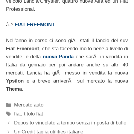
veicolo Lancia/Chrysler, quattro nuove Alfa ed un Fiat
Professional.
â–º
FIAT FREEMONT
Nell’anno in corso ci sono giÃ stati il lancio del suv
Fiat Freemont
, che sta facendo molto bene a livello di
vendite, e della
nuova Panda
che sarÃ in vendita in
Italia da gennaio per poi andare anche su altri 40
mercati. Lancia ha giÃ messo in vendita la nuova
Ypsilon
e a breve arriverÃ sul mercato la nuova
Thema
.
Categorie
Mercato auto
Tag
fiat
,
titolo fiat
Deposito vincolato a tempo senza imposta di bollo
UniCredit taglia utilities italiane