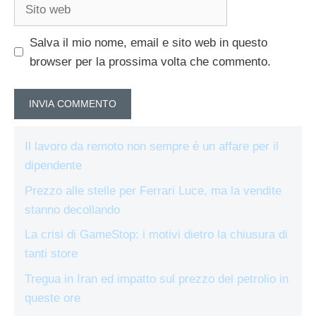
Sito
web
Salva il mio nome, email e sito web in questo
browser per la prossima volta che commento.
Il lavoro da remoto non sempre è un affare per il
dipendente
Prezzo alle stelle per Ferrari Luce, ma la vendite
stanno decollando
La crisi di GameStop: i motivi dietro la chiusura di
tanti store
Tregua in Iran ed impatto sul prezzo del petrolio in
queste ore