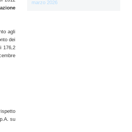
marzo 2026
razione
to agli
nto dei
di 176,2
dicembre
rispetto
.p.A. su