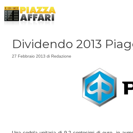
Vai
al
contenuto
Dividendo 2013 Piagg
27 Febbraio 2013
di
Redazione
Una cedola unitaria di 9,2 centesimi di euro, in aumen