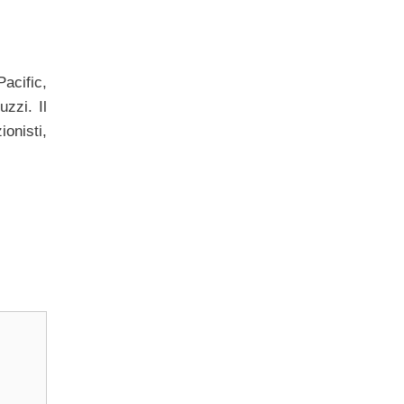
acific,
zzi. Il
onisti,