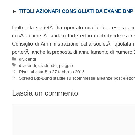
►
TITOLI AZIONARI CONSIGLIATI DA EXANE BNP
Inoltre, la societÃ ha riportato una forte crescita a
cosÃ¬ come Ã¨ andato forte ed in controtendenza ris
Consiglio di Amministrazione della societÃ quotata i
porterÃ anche la proposta di annullamento di numero 1
Categorie
dividendi
Tag
dividendi
,
dividendo
,
piaggio
Risultati asta Btp 27 febbraio 2013
Spread Btp-Bund stabile su scommesse alleanze post elettor
Lascia un commento
Commento