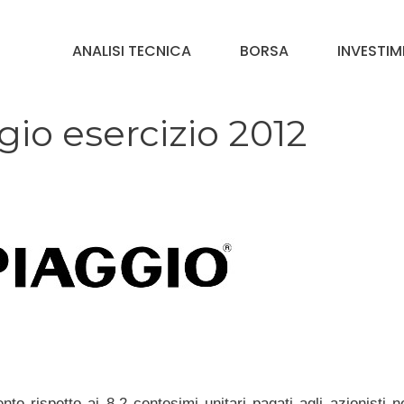
ANALISI TECNICA
BORSA
INVESTIM
io esercizio 2012
to rispetto ai 8,2 centesimi unitari pagati agli azionisti n