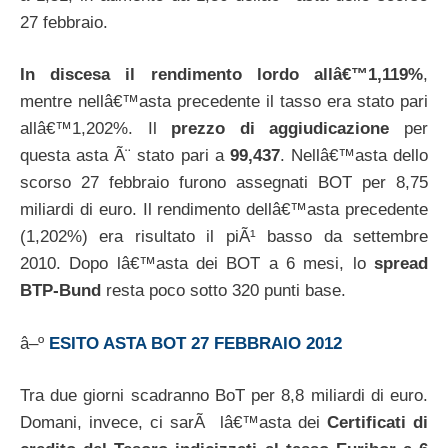
27 febbraio.
In discesa il rendimento lordo allâ€™1,119%
,
mentre nellâ€™asta precedente il tasso era stato pari
allâ€™1,202%. Il
prezzo di aggiudicazione
per
questa asta Ã¨ stato pari a
99,437
. Nellâ€™asta dello
scorso 27 febbraio furono assegnati BOT per 8,75
miliardi di euro. Il rendimento dellâ€™asta precedente
(1,202%) era risultato il piÃ¹ basso da settembre
2010. Dopo lâ€™asta dei BOT a 6 mesi, lo
spread
BTP-Bund
resta poco sotto 320 punti base.
â–º
ESITO ASTA BOT 27 FEBBRAIO 2012
Tra due giorni scadranno BoT per 8,8 miliardi di euro.
Domani, invece, ci sarÃ lâ€™asta dei
Certificati di