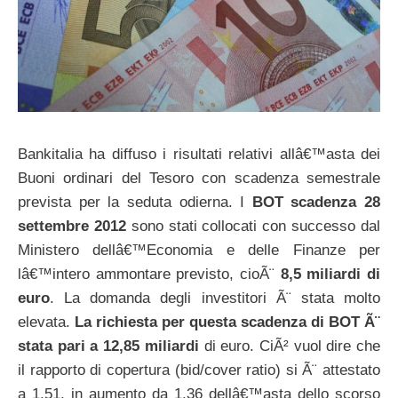
Bankitalia ha diffuso i risultati relativi allâ€™asta dei
Buoni ordinari del Tesoro con scadenza semestrale
prevista per la seduta odierna. I
BOT scadenza 28
settembre 2012
sono stati collocati con successo dal
Ministero dellâ€™Economia e delle Finanze per
lâ€™intero ammontare previsto, cioÃ¨
8,5 miliardi di
euro
. La domanda degli investitori Ã¨ stata molto
elevata.
La richiesta per questa scadenza di BOT Ã¨
stata pari a 12,85 miliardi
di euro. CiÃ² vuol dire che
il rapporto di copertura (bid/cover ratio) si Ã¨ attestato
a 1,51, in aumento da 1,36 dellâ€™asta dello scorso