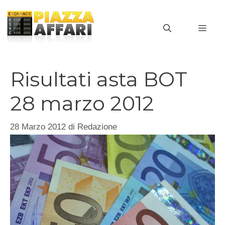
Vai
al
MEN
contenuto
Risultati asta BOT
28 marzo 2012
28 Marzo 2012
di
Redazione