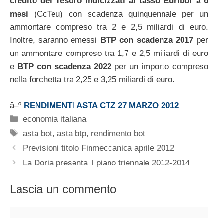
credito del Tesoro indicizzati al tasso Euribor a 6
mesi
(CcTeu) con scadenza quinquennale per un
ammontare compreso tra 2 e 2,5 miliardi di euro.
Inoltre, saranno emessi
BTP con scadenza 2017
per
un ammontare compreso tra 1,7 e 2,5 miliardi di euro
e
BTP con scadenza 2022
per un importo compreso
nella forchetta tra 2,25 e 3,25 miliardi di euro.
â–º
RENDIMENTI ASTA CTZ 27 MARZO 2012
Categorie
economia italiana
Tag
asta bot
,
asta btp
,
rendimento bot
Previsioni titolo Finmeccanica aprile 2012
La Doria presenta il piano triennale 2012-2014
Lascia un commento
Commento