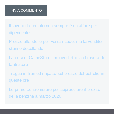
Il lavoro da remoto non sempre è un affare per il
dipendente
Prezzo alle stelle per Ferrari Luce, ma la vendite
stanno decollando
La crisi di GameStop: i motivi dietro la chiusura di
tanti store
Tregua in Iran ed impatto sul prezzo del petrolio in
queste ore
Le prime contromisure per approcciare il prezzo
della benzina a marzo 2026