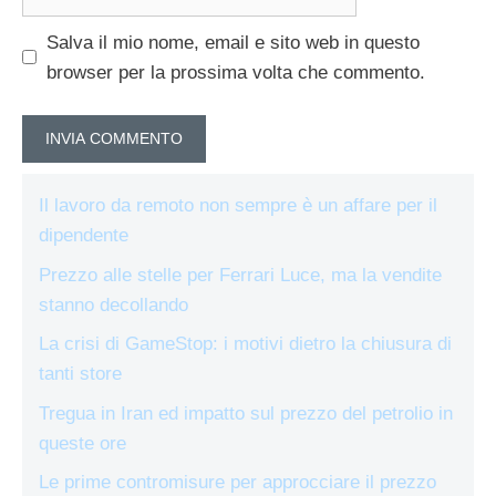
web
Salva il mio nome, email e sito web in questo
browser per la prossima volta che commento.
Il lavoro da remoto non sempre è un affare per il
dipendente
Prezzo alle stelle per Ferrari Luce, ma la vendite
stanno decollando
La crisi di GameStop: i motivi dietro la chiusura di
tanti store
Tregua in Iran ed impatto sul prezzo del petrolio in
queste ore
Le prime contromisure per approcciare il prezzo