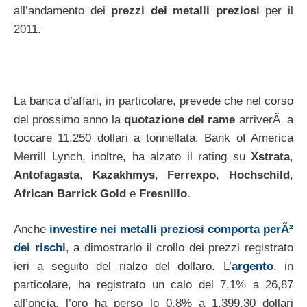
all’andamento dei
prezzi dei metalli preziosi
per il
2011.
La banca d’affari, in particolare, prevede che nel corso
del prossimo anno la
quotazione del rame
arriverÃ a
toccare 11.250 dollari a tonnellata. Bank of America
Merrill Lynch, inoltre, ha alzato il rating su
Xstrata
,
Antofagasta
,
Kazakhmys
,
Ferrexpo
,
Hochschild
,
African Barrick Gold
e
Fresnillo
.
Anche
investire nei metalli preziosi comporta perÃ²
dei rischi
, a dimostrarlo il crollo dei prezzi registrato
ieri a seguito del rialzo del dollaro. L’
argento
, in
particolare, ha registrato un calo del 7,1% a 26,87
all’oncia, l’oro ha perso lo 0,8% a 1.399,30 dollari