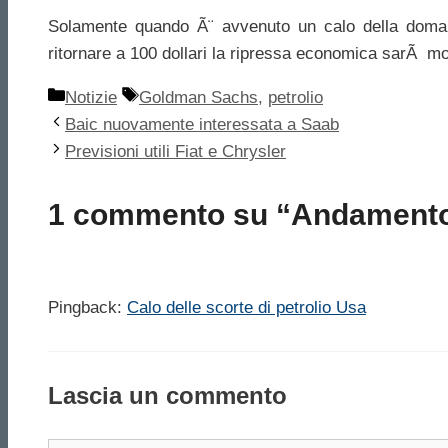
Solamente quando Ã¨ avvenuto un calo della domand
ritornare a 100 dollari la ripressa economica sarÃ molt
Categorie
Tag
Notizie
Goldman Sachs
,
petrolio
Baic nuovamente interessata a Saab
Previsioni utili Fiat e Chrysler
1 commento su “Andamento d
Pingback:
Calo delle scorte di petrolio Usa
Lascia un commento