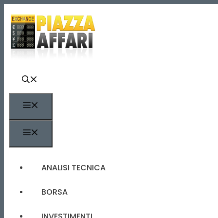
Vai
al
contenuto
MENU
MENU
ANALISI TECNICA
BORSA
INVESTIMENTI