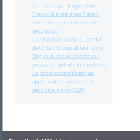
è un affare per il dipendente
Prezzo alle stelle per Ferrari
Luce, ma la vendite stanno
decollando
La crisi di GameStop: i motivi
dietro la chiusura di tanti store
Tregua in Iran ed impatto sul
prezzo del petrolio in queste ore
Le prime contromisure per
approcciare il prezzo della
benzina a marzo 2026