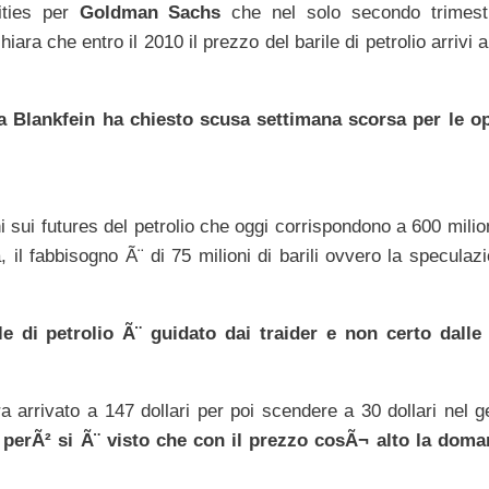
ities per
Goldman Sachs
che nel solo secondo trimes
ichiara che entro il 2010 il prezzo del barile di petrolio arrivi 
ca Blankfein ha chiesto scusa settimana scorsa per le op
sui futures del petrolio che oggi corrispondono a 600 milioni
 il fabbisogno Ã¨ di 75 milioni di barili ovvero la speculaz
le di petrolio Ã¨ guidato dai traider e non certo dall
era arrivato a 147 dollari per poi scendere a 30 dollari nel 
 perÃ² si Ã¨ visto che con il prezzo cosÃ¬ alto la dom