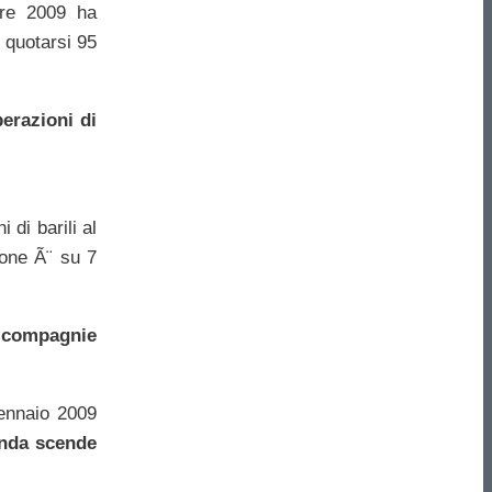
tre 2009 ha
a quotarsi 95
erazioni di
 di barili al
ione Ã¨ su 7
e compagnie
gennaio 2009
anda scende