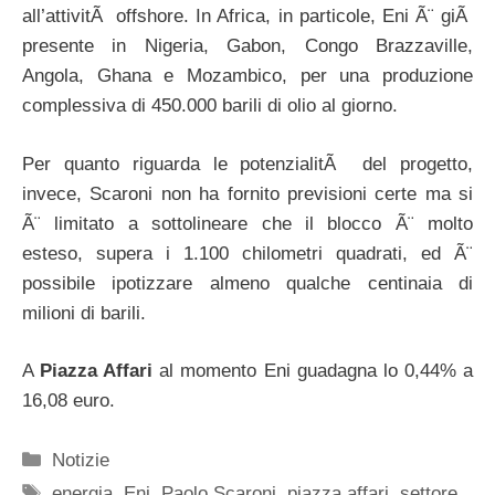
all’attivitÃ offshore. In Africa, in particole, Eni Ã¨ giÃ
presente in Nigeria, Gabon, Congo Brazzaville,
Angola, Ghana e Mozambico, per una produzione
complessiva di 450.000 barili di olio al giorno.
Per quanto riguarda le potenzialitÃ del progetto,
invece, Scaroni non ha fornito previsioni certe ma si
Ã¨ limitato a sottolineare che il blocco Ã¨ molto
esteso, supera i 1.100 chilometri quadrati, ed Ã¨
possibile ipotizzare almeno qualche centinaia di
milioni di barili.
A
Piazza Affari
al momento Eni guadagna lo 0,44% a
16,08 euro.
Categorie
Notizie
Tag
energia
,
Eni
,
Paolo Scaroni
,
piazza affari
,
settore