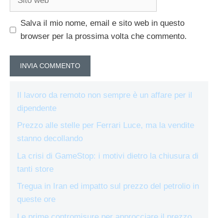
web
Salva il mio nome, email e sito web in questo
browser per la prossima volta che commento.
Il lavoro da remoto non sempre è un affare per il
dipendente
Prezzo alle stelle per Ferrari Luce, ma la vendite
stanno decollando
La crisi di GameStop: i motivi dietro la chiusura di
tanti store
Tregua in Iran ed impatto sul prezzo del petrolio in
queste ore
Le prime contromisure per approcciare il prezzo