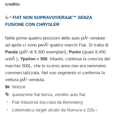
credito
.
â–º
FIAT NON SOPRAVVIVERAâ€™ SENZA
FUSIONE CON CHRYSLER
Nelle prime quattro posizioni delle auto piÃ¹ vendute
ad aprile ci sono perÃ² quattro marchi Fiat. Si tratta di
Panda
(piÃ¹ di 9.300 esemplari),
Punto
(quasi 6.400
unitÃ ),
Ypsilon
e
500
. Intanto, continua la crescita del
marchio 500L, che lo scorso anno non era nemmeno
commercializzata. Nel suo segmento si conferma la
vettura piÃ¹ venduta.
Categorie
Notizie
Tag
quotazione fiat borsa
,
vendite auto fiat
Fiat Industrial bocciata da Berenberg
Lottomatica target alzato da Nomura a 22â‚¬