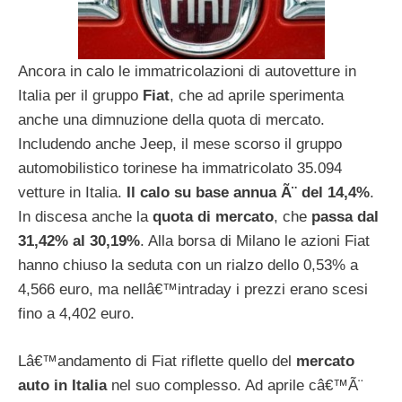
Ancora in calo le immatricolazioni di autovetture in
Italia per il gruppo
Fiat
, che ad aprile sperimenta
anche una dimnuzione della quota di mercato.
Includendo anche Jeep, il mese scorso il gruppo
automobilistico torinese ha immatricolato 35.094
vetture in Italia.
Il calo su base annua Ã¨ del 14,4%
.
In discesa anche la
quota di mercato
, che
passa dal
31,42% al 30,19%
. Alla borsa di Milano le azioni Fiat
hanno chiuso la seduta con un rialzo dello 0,53% a
4,566 euro, ma nellâ€™intraday i prezzi erano scesi
fino a 4,402 euro.
Lâ€™andamento di Fiat riflette quello del
mercato
auto in Italia
nel suo complesso. Ad aprile câ€™Ã¨