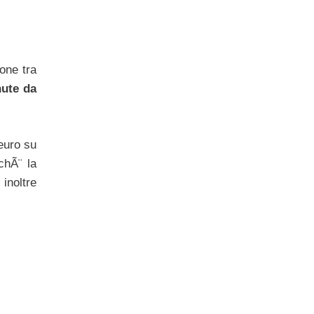
ione tra
nute da
 euro su
chÃ¨ la
inoltre