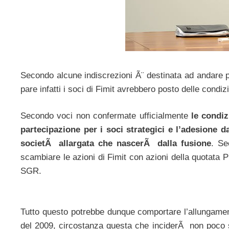
Secondo alcune indiscrezioni Ã¨ destinata ad andare p
pare infatti i soci di Fimit avrebbero posto delle condiz
Secondo voci non confermate ufficialmente
le condiz
partecipazione per i soci strategici e l’adesione d
societÃ allargata che nascerÃ dalla fusione
. Se
scambiare le azioni di Fimit con azioni della quotata P
SGR.
Tutto questo potrebbe dunque comportare l’allungament
del 2009, circostanza questa che inciderÃ non poco su P