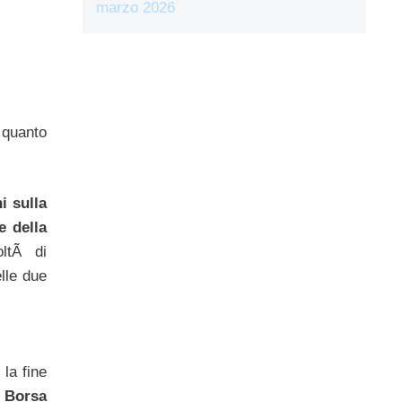
marzo 2026
 quanto
i sulla
e della
oltÃ di
elle due
la fine
in Borsa