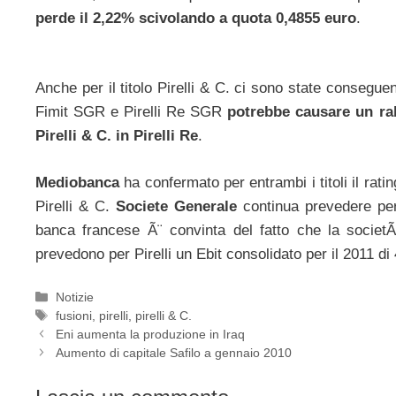
perde il 2,22% scivolando a quota 0,4855 euro
.
Anche per il titolo Pirelli & C. ci sono state consegue
Fimit SGR e Pirelli Re SGR
potrebbe causare un ral
Pirelli & C. in Pirelli Re
.
Mediobanca
ha confermato per entrambi i titoli il rati
Pirelli & C.
Societe Generale
continua prevedere per 
banca francese Ã¨ convinta del fatto che la societ
prevedono per Pirelli un Ebit consolidato per il 2011 di 
Categorie
Notizie
Tag
fusioni
,
pirelli
,
pirelli & C.
Eni aumenta la produzione in Iraq
Aumento di capitale Safilo a gennaio 2010