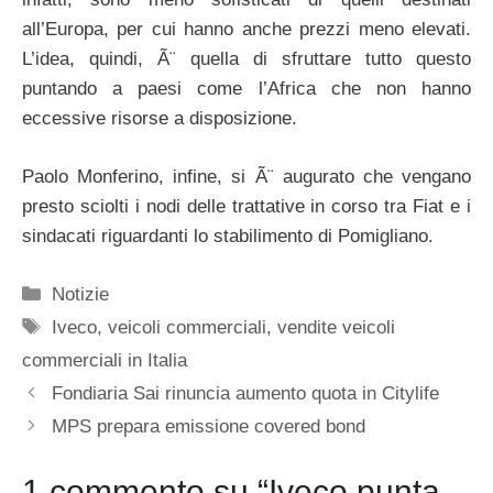
all’Europa, per cui hanno anche prezzi meno elevati.
L’idea, quindi, Ã¨ quella di sfruttare tutto questo
puntando a paesi come l’Africa che non hanno
eccessive risorse a disposizione.
Paolo Monferino, infine, si Ã¨ augurato che vengano
presto sciolti i nodi delle trattative in corso tra Fiat e i
sindacati riguardanti lo stabilimento di Pomigliano.
Categorie
Notizie
Tag
Iveco
,
veicoli commerciali
,
vendite veicoli
commerciali in Italia
Fondiaria Sai rinuncia aumento quota in Citylife
MPS prepara emissione covered bond
1 commento su “Iveco punta