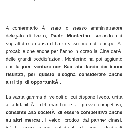
A confermarlo Ã¨ stato lo stesso amministratore
delegato di Iveco,
Paolo Monferino
, secondo cui
soprattutto a causa della crisi sui mercati europei Ã¨
probabile che anche per l’anno in corso la Cina darÃ
delle grandi soddisfazioni. Monferino ha poi aggiunto
che
la joint venture con Saic sta dando dei buoni
risultati, per questo bisogna considerare anche
altri tipi di opportunitÃ
.
La vasta gamma di veicoli di cui dispone Iveco, unita
all’affidabilitÃ del marchio e ai prezzi competitivi,
consente alla societÃ di essere competitiva anche
su altri mercati
. I veicoli prodotti dai partner cinesi,
infatti, sono meno sofisticati di quelli destinati