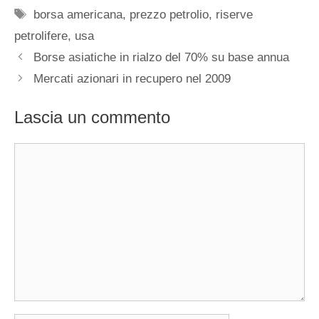
Tag
borsa americana
,
prezzo petrolio
,
riserve
petrolifere
,
usa
Borse asiatiche in rialzo del 70% su base annua
Mercati azionari in recupero nel 2009
Lascia un commento
Commento