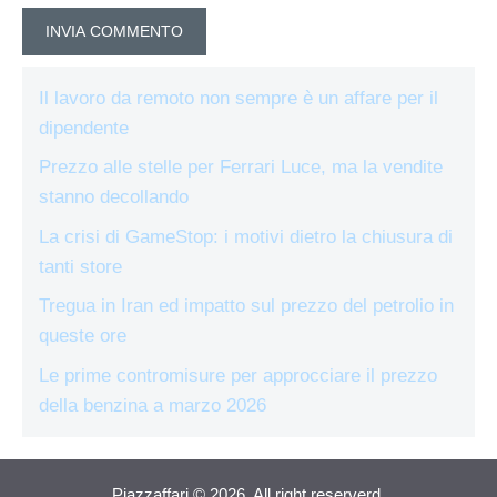
Il lavoro da remoto non sempre è un affare per il
dipendente
Prezzo alle stelle per Ferrari Luce, ma la vendite
stanno decollando
La crisi di GameStop: i motivi dietro la chiusura di
tanti store
Tregua in Iran ed impatto sul prezzo del petrolio in
queste ore
Le prime contromisure per approcciare il prezzo
della benzina a marzo 2026
Piazzaffari © 2026. All right reserverd.