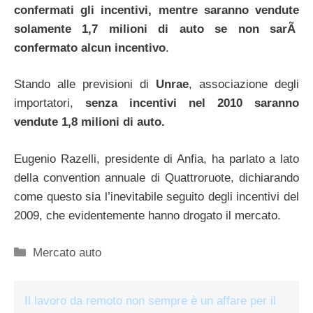
confermati gli incentivi, mentre saranno vendute
solamente 1,7 milioni di auto se non sarÃ
confermato alcun incentivo
.
Stando alle previsioni di
Unrae
, associazione degli
importatori,
senza incentivi nel 2010 saranno
vendute 1,8 milioni di auto.
Eugenio Razelli, presidente di Anfia, ha parlato a lato
della convention annuale di Quattroruote, dichiarando
come questo sia l’inevitabile seguito degli incentivi del
2009, che evidentemente hanno drogato il mercato.
Categorie
Mercato auto
Il lavoro da remoto non sempre è un affare per il