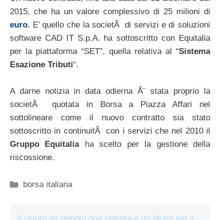
2015, che ha un valore complessivo di 25 milioni di
euro
. E’ quello che la societÃ di servizi e di soluzioni
software CAD IT S.p.A. ha sottoscritto con Equitalia
per la piattaforma “SET”, quella relativa al “
Sistema
Esazione Tributi
“.
A darne notizia in data odierna Ã¨ stata proprio la
societÃ quotata in Borsa a Piazza Affari nel
sottolineare come il nuovo contratto sia stato
sottoscritto in continuitÃ con i servizi che nel 2010 il
Gruppo Equitalia
ha scelto per la gestione della
riscossione.
Categorie
borsa italiana
Il lavoro da remoto non sempre è un affare per il