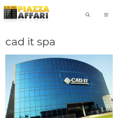
Vai
al
MEN
contenuto
cad it spa