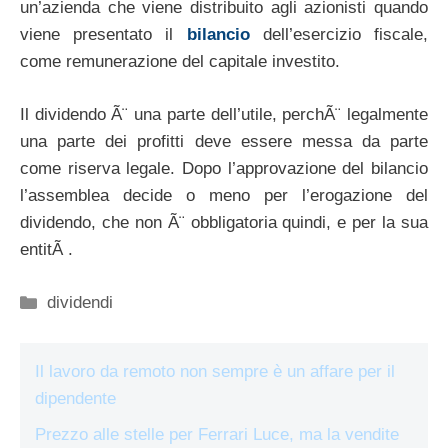
un’azienda che viene distribuito agli azionisti quando
viene presentato il
bilancio
dell’esercizio fiscale,
come remunerazione del capitale investito.
Il dividendo Ã¨ una parte dell’utile, perchÃ¨ legalmente
una parte dei profitti deve essere messa da parte
come riserva legale. Dopo l’approvazione del bilancio
l’assemblea decide o meno per l’erogazione del
dividendo, che non Ã¨ obbligatoria quindi, e per la sua
entitÃ .
Categorie
dividendi
Il lavoro da remoto non sempre è un affare per il
dipendente
Prezzo alle stelle per Ferrari Luce, ma la vendite