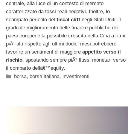
centrale, alla luce di un contesto di mercato
caratterizzato da tassi reali negativi. Inoltre, lo
scampato pericolo del
fiscal cliff
negli Stati Uniti, il
graduale miglioramento delle finanze pubbliche dei
paesi europei e la possibile crescita della Cina a ritmi
piÃ¹ alti rispetto agli ultimi dodici mesi potrebbero
favorire un sentiment di maggiore
appetito verso il
rischio
, spostando sempre piÃ¹ flussi monetari verso
il comparto dellâ€™equity.
Categorie
borsa
,
borsa italiana
,
investimenti