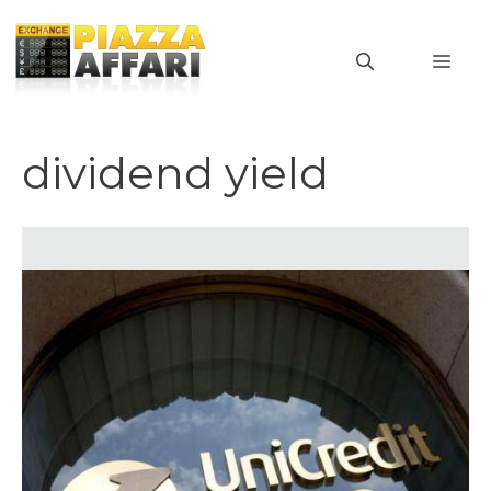
Vai
al
MEN
contenuto
dividend yield