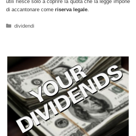
utili riesce solo a coprire la quota che la legge impone
di accantonare come
riserva legale
.
Categorie
dividendi