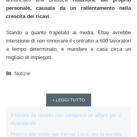
personale, causata da un rallentamento nella
crescita dei ricavi
.
Stando a quanto trapelato ai media, Ebay avrebbe
intenzione di non rinnovare il contratto a 600 lavoratori
a tempo determinato, e mandare a casa circa un
migliaio di impiegati.
Categorie
Notizie
+ LEGGI TUTTO
Il lavoro da remoto non sempre è un affare per il
dipendente
Prezzo alle stelle per Ferrari Luce, ma la vendite