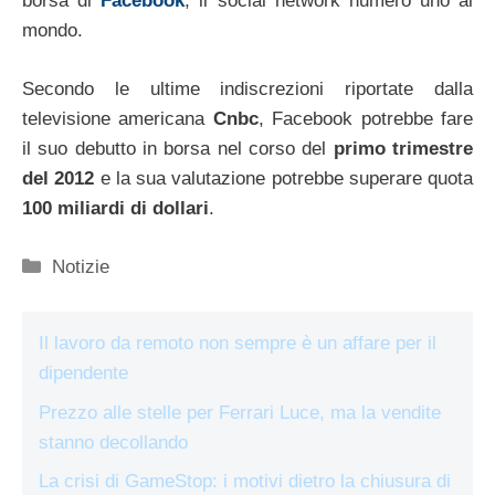
borsa di
Facebook
, il social network numero uno al
mondo.
Secondo le ultime indiscrezioni riportate dalla
televisione americana
Cnbc
, Facebook potrebbe fare
il suo debutto in borsa nel corso del
primo trimestre
del 2012
e la sua valutazione potrebbe superare quota
100 miliardi di dollari
.
Categorie
Notizie
Il lavoro da remoto non sempre è un affare per il
dipendente
Prezzo alle stelle per Ferrari Luce, ma la vendite
stanno decollando
La crisi di GameStop: i motivi dietro la chiusura di