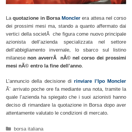
La
quotazione in Borsa
Moncler
era attesa nel corso
dei prossimi mesi ma, stando a quanto affermato dai
vertici della societÃ che figura come nuovo principale
azionista dell’azienda specializzata nel settore
dell’abbigliamento invernale, lo sbarco sul listino
milanese
non avverrÃ nÃ© nel corso dei prossimi
mesi nÃ© entro la fine dell’anno
.
L’annuncio della decisione di
rinviare l’Ipo Moncler
Ã¨ arrivato poche ore fa mediante una nota, tramite la
quale l’azienda ha spiegato che i suoi azionisti hanno
deciso di rimandare la quotazione in Borsa dopo aver
attentamente valutato le condizioni di mercato.
Categorie
borsa italiana