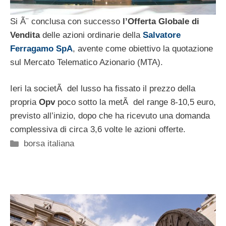
Si Ã¨ conclusa con successo
l’Offerta Globale di
Vendita
delle azioni ordinarie della
Salvatore
Ferragamo SpA
, avente come obiettivo la quotazione
sul Mercato Telematico Azionario (MTA).
Ieri la societÃ del lusso ha fissato il prezzo della
propria
Opv
poco sotto la metÃ del range 8-10,5 euro,
previsto all’inizio, dopo che ha ricevuto una domanda
complessiva di circa 3,6 volte le azioni offerte.
Categorie
borsa italiana