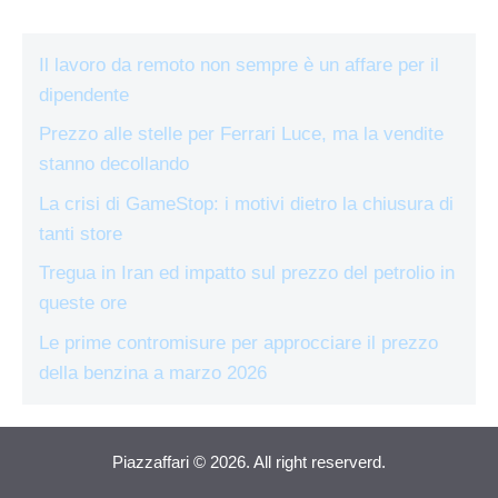
Il lavoro da remoto non sempre è un affare per il
dipendente
Prezzo alle stelle per Ferrari Luce, ma la vendite
stanno decollando
La crisi di GameStop: i motivi dietro la chiusura di
tanti store
Tregua in Iran ed impatto sul prezzo del petrolio in
queste ore
Le prime contromisure per approcciare il prezzo
della benzina a marzo 2026
Piazzaffari © 2026. All right reserverd.