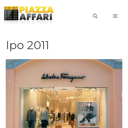
Vai
al
MEN
contenuto
Ipo 2011