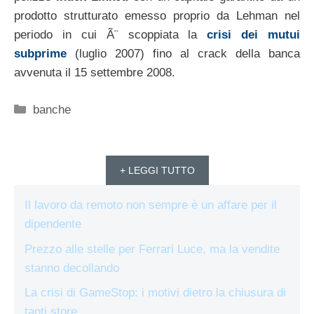
prodotto strutturato emesso proprio da Lehman nel
periodo in cui Ã¨ scoppiata la
crisi dei mutui
subprime
(luglio 2007) fino al crack della banca
avvenuta il 15 settembre 2008.
Categorie
banche
+ LEGGI TUTTO
Il lavoro da remoto non sempre è un affare per il
dipendente
Prezzo alle stelle per Ferrari Luce, ma la vendite
stanno decollando
La crisi di GameStop: i motivi dietro la chiusura di
tanti store