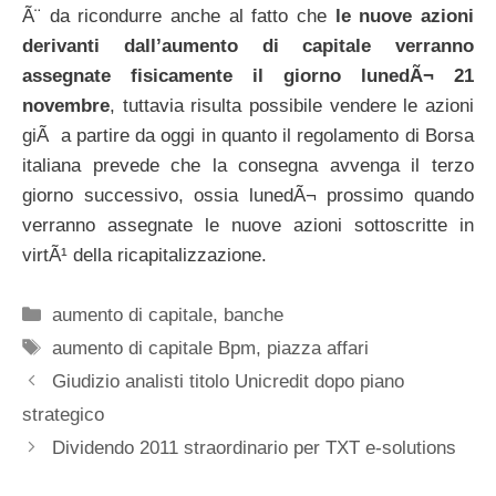
Ã¨ da ricondurre anche al fatto che
le nuove azioni
derivanti dall’aumento di capitale verranno
assegnate fisicamente il giorno lunedÃ¬ 21
novembre
, tuttavia risulta possibile vendere le azioni
giÃ a partire da oggi in quanto il regolamento di Borsa
italiana prevede che la consegna avvenga il terzo
giorno successivo, ossia lunedÃ¬ prossimo quando
verranno assegnate le nuove azioni sottoscritte in
virtÃ¹ della ricapitalizzazione.
Categorie
aumento di capitale
,
banche
Tag
aumento di capitale Bpm
,
piazza affari
Giudizio analisti titolo Unicredit dopo piano
strategico
Dividendo 2011 straordinario per TXT e-solutions