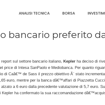
ANALISI TECNICA
BORSA
INVESTIM
lo bancario preferito d
 report sul settore bancario italiano,
Kepler
ha deciso di riv
arget price di Intesa SanPaolo e Mediobanca. Per quanto riguar
o di Caâ€™ de Sass il prezzo obiettivo Ã¨ stato incrementa
,65 euro, mentre per la banca dâ€™affari di Piazzetta Cuccia
o alzato a 6 euro dalla precedente valutazione di 5,7 euro. Su
toli Kepler ha confermato la sua raccomandazione dâ€™acqui