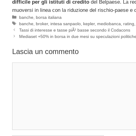
difficile per gli istituti di credito
del Belpaese. La re
muoversi in linea con la riduzione del rischio-paese e d
Categorie
banche
,
borsa italiana
Tag
banche
,
broker
,
intesa sanpaolo
,
kepler
,
mediobanca
,
rating
Tassi di interesse e tasse piÃ¹ basse secondo il Codacons
Mediaset +50% in borsa in due mesi su speculazioni politich
Lascia un commento
Commento