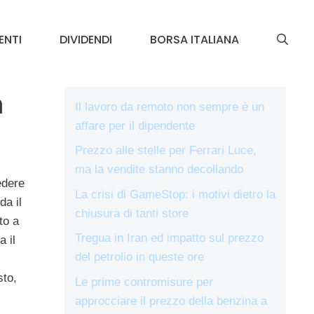
ENTI
DIVIDENDI
BORSA ITALIANA
a
Il lavoro da remoto non sempre è un
affare per il dipendente
Prezzo alle stelle per Ferrari Luce,
ma la vendite stanno decollando
edere
La crisi di GameStop: i motivi dietro la
da il
chiusura di tanti store
to a
Tregua in Iran ed impatto sul prezzo
 il
del petrolio in queste ore
sto,
Le prime contromisure per
approcciare il prezzo della benzina a