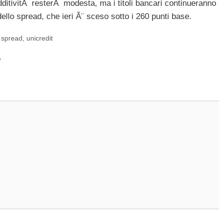
dditivitÃ resterÃ modesta, ma i titoli bancari continueranno
ello spread, che ieri Ã¨ sceso sotto i 260 punti base.
,
spread
,
unicredit
e