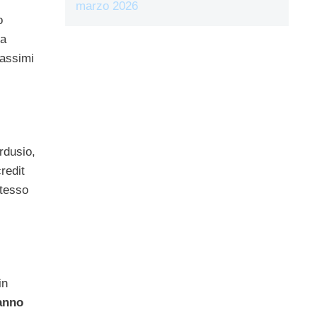
marzo 2026
o
da
massimi
rdusio,
redit
Stesso
in
anno