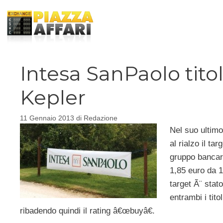
Vai
al
contenuto
Intesa SanPaolo tito
Kepler
11 Gennaio 2013
di
Redazione
Nel suo ultimo
al rialzo il t
gruppo bancari
1,85 euro da 1
target Ã¨ stat
entrambi i ti
ribadendo quindi il rating â€œbuyâ€.