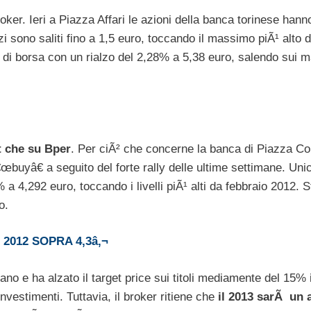
broker. Ieri a Piazza Affari le azioni della banca torinese hann
 sono saliti fino a 1,5 euro, toccando il massimo piÃ¹ alto 
a di borsa con un rialzo del 2,28% a 5,38 euro, salendo sui 
t che su Bper
. Per ciÃ² che concerne la banca di Piazza Co
œbuyâ€ a seguito del forte rally delle ultime settimane. Unic
 a 4,292 euro, toccando i livelli piÃ¹ alti da febbraio 2012. 
o.
2012 SOPRA 4,3â‚¬
ano e ha alzato il target price sui titoli mediamente del 15% 
nvestimenti. Tuttavia, il broker ritiene che
il 2013 sarÃ un 