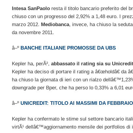
Intesa SanPaolo
resta il titolo bancario preferito del 
chiuso con un progresso del 2,92% a 1,48 euro. I prezzi
marzo 2012.
Mediobanca
, invece, ha chiuso la sedut
da novembre 2011.
â–º
BANCHE ITALIANE PROMOSSE DA UBS
Kepler ha, perÃ²,
abbassato il rating sia su Unicredi
Kepler ha deciso di portare il rating a â€œholdâ€ da â€
ha chiuso la giornata di ieri con un rialzo dellâ€™1,23%
downgrade per Bper, che ha perso lo 0,33% a 6,01 eur
â–º
UNICREDIT: TITOLO AI MASSIMI DA FEBBRAIO 
Kepler ha confermato le stime sul settore bancario itali
virtÃ¹ dellâ€™aggiornamento mensile dei portfolios di i