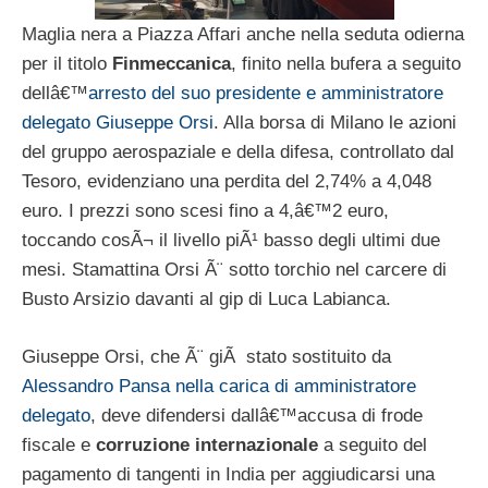
Maglia nera a Piazza Affari anche nella seduta odierna
per il titolo
Finmeccanica
, finito nella bufera a seguito
dellâ€™
arresto del suo presidente e amministratore
delegato Giuseppe Orsi
. Alla borsa di Milano le azioni
del gruppo aerospaziale e della difesa, controllato dal
Tesoro, evidenziano una perdita del 2,74% a 4,048
euro. I prezzi sono scesi fino a 4,â€™2 euro,
toccando cosÃ¬ il livello piÃ¹ basso degli ultimi due
mesi. Stamattina Orsi Ã¨ sotto torchio nel carcere di
Busto Arsizio davanti al gip di Luca Labianca.
Giuseppe Orsi, che Ã¨ giÃ stato sostituito da
Alessandro Pansa nella carica di amministratore
delegato
, deve difendersi dallâ€™accusa di frode
fiscale e
corruzione internazionale
a seguito del
pagamento di tangenti in India per aggiudicarsi una