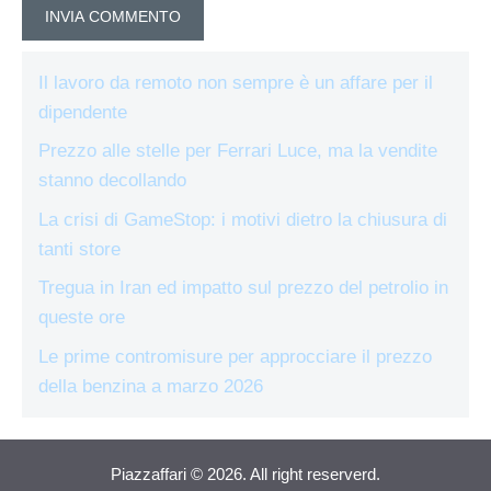
Il lavoro da remoto non sempre è un affare per il
dipendente
Prezzo alle stelle per Ferrari Luce, ma la vendite
stanno decollando
La crisi di GameStop: i motivi dietro la chiusura di
tanti store
Tregua in Iran ed impatto sul prezzo del petrolio in
queste ore
Le prime contromisure per approcciare il prezzo
della benzina a marzo 2026
Piazzaffari © 2026. All right reserverd.