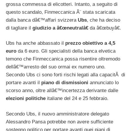
grossa commessa di elicotteri. Intanto, a seguito di
questo scandalo, Finmeccanica Ã¨ stata scaricata
dalla banca dâ€™affari svizzera
Ubs
, che ha deciso
di tagliare il
giudizio a â€œneutralâ€
da â€œbuyâ€.
Ubs ha anche abbassato il
prezzo obiettivo a 4,5
euro
da 6 euro. Gli specialisti della banca elvetica
temono che Finmeccanica possa risentire oltremodo
dellâ€™arresto del suo ormai ex numero uno.
Secondo Ubs ci sono forti rischi legati alla capacitÃ di
portare avanti il
piano di dismissioni
annunciato lo
scorso anno, oltre allâ€™incertezza derivante dalle
elezioni politiche
italiane del 24 e 25 febbraio.
Secondo Ubs, il nuovo amministratore delegato
Alessandro Pansa potrebbe non avere sufficiente
sostegno politico per portare avanti quei piani di