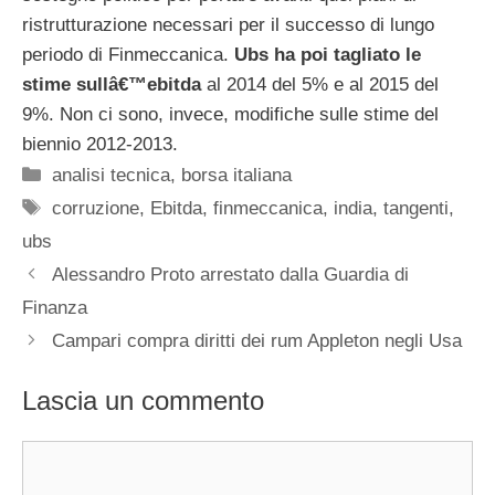
ristrutturazione necessari per il successo di lungo
periodo di Finmeccanica.
Ubs ha poi tagliato le
stime sullâ€™ebitda
al 2014 del 5% e al 2015 del
9%. Non ci sono, invece, modifiche sulle stime del
biennio 2012-2013.
Categorie
analisi tecnica
,
borsa italiana
Tag
corruzione
,
Ebitda
,
finmeccanica
,
india
,
tangenti
,
ubs
Alessandro Proto arrestato dalla Guardia di
Finanza
Campari compra diritti dei rum Appleton negli Usa
Lascia un commento
Commento