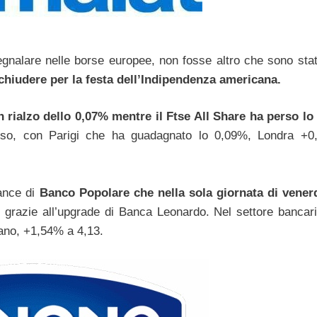
egnalare nelle borse europee, non fosse altro che sono sta
 chiudere per la festa dell’Indipendenza americana.
in rialzo dello 0,07% mentre il Ftse All Share ha perso lo
tesso, con Parigi che ha guadagnato lo 0,09%, Londra +
mance di
Banco Popolare che nella sola giornata di vene
, grazie all’upgrade di Banca Leonardo. Nel settore bancar
ano, +1,54% a 4,13.