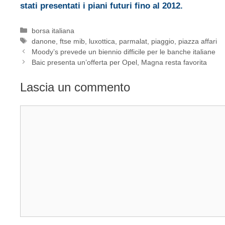
stati presentati i piani futuri fino al 2012.
Categorie
borsa italiana
Tag
danone
,
ftse mib
,
luxottica
,
parmalat
,
piaggio
,
piazza affari
Moody’s prevede un biennio difficile per le banche italiane
Baic presenta un’offerta per Opel, Magna resta favorita
Lascia un commento
Commento