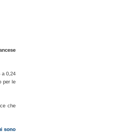
rancese
 a 0,24
o per le
ice che
ui sono