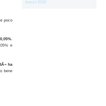
marzo 2026
te poco
 0,05%
.
0,05% e
rdÃ¬ ha
io bene