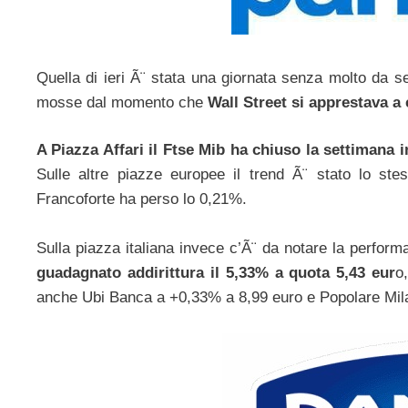
Quella di ieri Ã¨ stata una giornata senza molto da s
mosse dal momento che
Wall Street si apprestava a
A Piazza Affari il Ftse Mib ha chiuso la settimana 
Sulle altre piazze europee il trend Ã¨ stato lo s
Francoforte ha perso lo 0,21%.
Sulla piazza italiana invece c’Ã¨ da notare la perfor
guadagnato addirittura il 5,33% a quota 5,43 eur
o
anche Ubi Banca a +0,33% a 8,99 euro e Popolare Mil