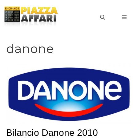
Vai
al
MEN
contenuto
danone
Bilancio Danone 2010