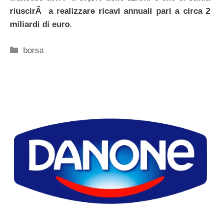
riuscirÃ a realizzare ricavi annuali pari a circa 2
miliardi di euro
.
Categorie
borsa