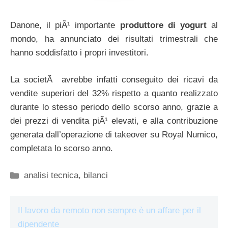
Danone, il piÃ¹ importante
produttore di yogurt
al
mondo, ha annunciato dei risultati trimestrali che
hanno soddisfatto i propri investitori.
La societÃ avrebbe infatti conseguito dei ricavi da
vendite superiori del 32% rispetto a quanto realizzato
durante lo stesso periodo dello scorso anno, grazie a
dei prezzi di vendita piÃ¹ elevati, e alla contribuzione
generata dall’operazione di takeover su Royal Numico,
completata lo scorso anno.
Categorie
analisi tecnica
,
bilanci
Il lavoro da remoto non sempre è un affare per il
dipendente