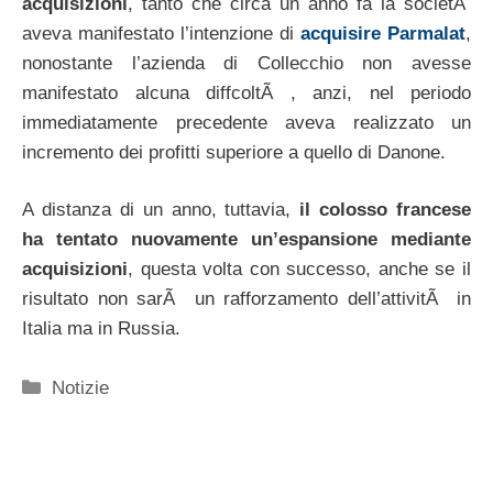
acquisizioni
, tanto che circa un anno fa la societÃ
aveva manifestato l’intenzione di
acquisire Parmalat
,
nonostante l’azienda di Collecchio non avesse
manifestato alcuna diffcoltÃ , anzi, nel periodo
immediatamente precedente aveva realizzato un
incremento dei profitti superiore a quello di Danone.
A distanza di un anno, tuttavia,
il colosso francese
ha tentato nuovamente un’espansione mediante
acquisizioni
, questa volta con successo, anche se il
risultato non sarÃ un rafforzamento dell’attivitÃ in
Italia ma in Russia.
Categorie
Notizie