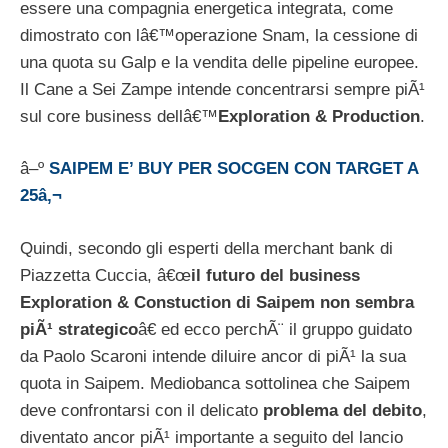
essere una compagnia energetica integrata, come
dimostrato con lâ€™operazione Snam, la cessione di
una quota su Galp e la vendita delle pipeline europee.
Il Cane a Sei Zampe intende concentrarsi sempre piÃ¹
sul core business dellâ€™
Exploration & Production
.
â–º
SAIPEM E’ BUY PER SOCGEN CON TARGET A
25â‚¬
Quindi, secondo gli esperti della merchant bank di
Piazzetta Cuccia, â€œ
il futuro del business
Exploration & Constuction di Saipem non sembra
piÃ¹ strategico
â€ ed ecco perchÃ¨ il gruppo guidato
da Paolo Scaroni intende diluire ancor di piÃ¹ la sua
quota in Saipem. Mediobanca sottolinea che Saipem
deve confrontarsi con il delicato
problema del debito
,
diventato ancor piÃ¹ importante a seguito del lancio