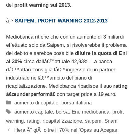
del
profit warning sul 2013
.
â–º
SAIPEM: PROFIT WARNING 2012-2013
Mediobanca ritiene che con un aumento di 3 miliardi
effettuato solo da Saipem, si risolverebbe il problema
del debito e sarebbe possibile
diluire la quota di Eni
al 30%
circa dallâ€™attuale 42,93%. La banca
dâ€™affari consiglia lâ€™ingresso di un partner
industriale nellâ€™ambito del piano di
ricapitalizzazione. Mediobanca ribadisce il suo
rating
â€œunderperformâ€
con target price a 19 euro.
Categorie
aumento di capitale
,
borsa italiana
Tag
aumento capitale
,
borsa
,
Eni
,
mediobanca
,
profit
warning
,
rating
,
ricapitalizzazione
,
saipem
,
Snam
Hera Ã¨ giÃ oltre il 70% nell’Opas su Acegas