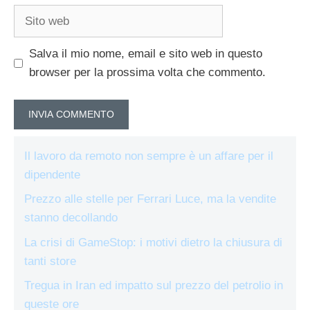
Sito
web
Salva il mio nome, email e sito web in questo
browser per la prossima volta che commento.
Il lavoro da remoto non sempre è un affare per il
dipendente
Prezzo alle stelle per Ferrari Luce, ma la vendite
stanno decollando
La crisi di GameStop: i motivi dietro la chiusura di
tanti store
Tregua in Iran ed impatto sul prezzo del petrolio in
queste ore