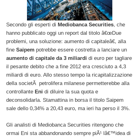
Secondo gli esperti di
Mediobanca Securities
, che
hanno pubblicato oggi un report dal titolo â€œDue
problemi, una soluzione: aumento di capitaleâ€, alla
fine
Saipem
potrebbe essere costretta a lanciare un
aumento di capitale da 3 miliardi
di euro per tagliare
il pesante debito che a fine 2012 era cresciuto a 4,3
miliardi di euro. Allo stesso tempo la ricapitalizzazione
della societÃ petrolifera milanese permetterebbe alla
controllante
Eni
di diluire la sua quota e
deconsolidarla. Stamattina in borsa il titolo Saipem
sale dello 0,34% a 20,43 euro, ma ieri ha perso il 3%.
Gli analisti di Mediobanca Securities ritengono che
ormai Eni sta abbandonando sempre piÃ¹ lâ€™idea di