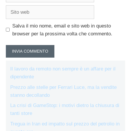
Sito
web
Salva il mio nome, email e sito web in questo
browser per la prossima volta che commento.
Il lavoro da remoto non sempre è un affare per il
dipendente
Prezzo alle stelle per Ferrari Luce, ma la vendite
stanno decollando
La crisi di GameStop: i motivi dietro la chiusura di
tanti store
Tregua in Iran ed impatto sul prezzo del petrolio in