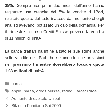
38%
. Sempre nei primi due mesi dell’anno hanno
registrato una crescita del 5% le vendite di
iPod
,
risultato questo del tutto inatteso dal momento che gli
analisti avevano ipotizzato un calo della domanda. Per
il trimestre in corso Credit Suisse prevede la vendita
di 11 milioni di unitÃ .
La banca d’affari ha infine alzato le sue stime anche
sulle vendite dell’
iPad
che secondo le sue previsioni
nel prossimo trimestre dovrebbero toccare quota
1,08 milioni di unitÃ .
Categorie
borsa
Tag
apple
,
borsa
,
credit suisse
,
rating
,
Target Price
Aumento di capitale Unipol
Bilancio Fondiaria Sai 2009