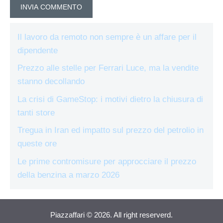
Il lavoro da remoto non sempre è un affare per il
dipendente
Prezzo alle stelle per Ferrari Luce, ma la vendite
stanno decollando
La crisi di GameStop: i motivi dietro la chiusura di
tanti store
Tregua in Iran ed impatto sul prezzo del petrolio in
queste ore
Le prime contromisure per approcciare il prezzo
della benzina a marzo 2026
Piazzaffari © 2026. All right reserverd.