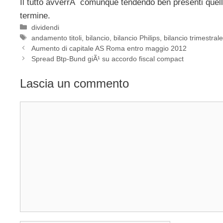
Il tutto avverrÃ comunque tendendo ben presenti quelli 
termine.
Categorie
dividendi
Tag
andamento titoli
,
bilancio
,
bilancio Philips
,
bilancio trimestral
Aumento di capitale AS Roma entro maggio 2012
Spread Btp-Bund giÃ¹ su accordo fiscal compact
Lascia un commento
Commento