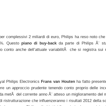
per complessivi 2 miliardi di euro, Philips ha reso noto che
35%. Questo
piano di buy-back
da parte di Philips Ã¨ st
 conto anche dell’attuale variabilitÃ che si registra sui 
yal Philips Electronics
Frans van Houten
ha fatto presen
e un approccio prudente tenendo conto proprio delle inc
onda metÃ del corrente anno Ã¨ atteso un miglioramento del 
i ristrutturazione che influenzeranno i risultati 2012 della s