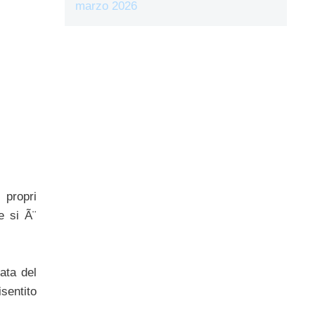
marzo 2026
 propri
 si Ã¨
ata del
entito