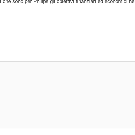
che sono per Philips gli obiettivi finanziari ed economici n
e