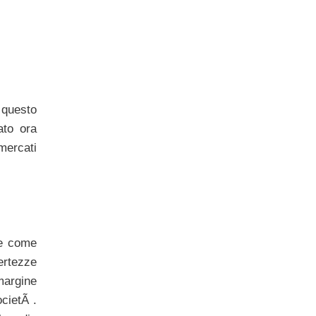
 questo
ato ora
mercati
te come
ertezze
margine
ocietÃ .