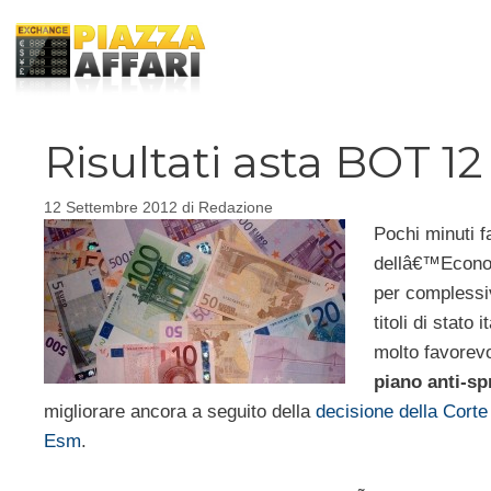
Vai
al
contenuto
Risultati asta BOT 1
12 Settembre 2012
di
Redazione
Pochi minuti f
dellâ€™Econom
per complessi
titoli di stato
molto favorevo
piano anti-s
migliorare ancora a seguito della
decisione della Corte 
Esm
.