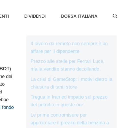
ENTI
DIVIDENDI
BORSA ITALIANA
Il lavoro da remoto non sempre è un
affare per il dipendente
Prezzo alle stelle per Ferrari Luce,
BOT
)
ma la vendite stanno decollando
ne dei
La crisi di GameStop: i motivi dietro la
ato
chiusura di tanti store
l
Tregua in Iran ed impatto sul prezzo
rebbe
del petrolio in queste ore
l fondo
Le prime contromisure per
approcciare il prezzo della benzina a