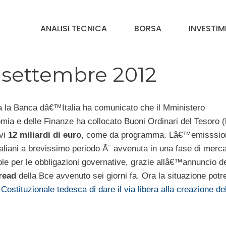
ANALISI TECNICA
BORSA
INVESTIM
2 settembre 2012
a la Banca dâ€™Italia ha comunicato che il Mministero
ia e delle Finanze ha collocato Buoni Ordinari del Tesoro (
vi
12 miliardi di euro
, come da programma. Lâ€™emisssio
 italiani a brevissimo periodo Ã¨ avvenuta in una fase di merc
le per le obbligazioni governative, grazie allâ€™annuncio de
pread
della Bce avvenuto sei giorni fa. Ora la situazione pot
Costituzionale tedesca di dare il via libera alla creazione de