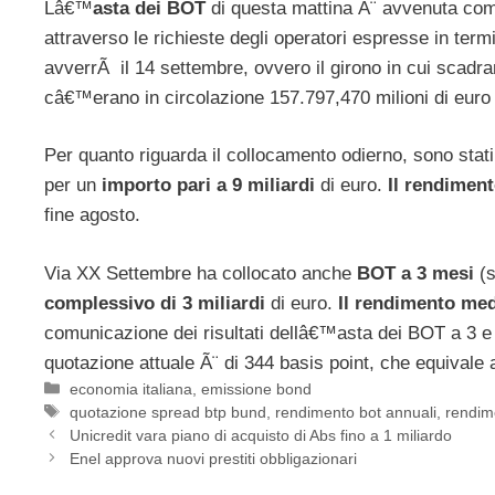
Lâ€™
asta dei BOT
di questa mattina Ã¨ avvenuta co
attraverso le richieste degli operatori espresse in term
avverrÃ il 14 settembre, ovvero il girono in cui scadr
câ€™erano in circolazione 157.797,470 milioni di euro
Per quanto riguarda il collocamento odierno, sono stati
per un
importo pari a 9 miliardi
di euro.
Il rendimen
fine agosto.
Via XX Settembre ha collocato anche
BOT a 3 mesi
(
complessivo di 3 miliardi
di euro.
Il rendimento med
comunicazione dei risultati dellâ€™asta dei BOT a 3 e
quotazione attuale Ã¨ di 344 basis point, che equivale
Categorie
economia italiana
,
emissione bond
Tag
quotazione spread btp bund
,
rendimento bot annuali
,
rendime
Unicredit vara piano di acquisto di Abs fino a 1 miliardo
Enel approva nuovi prestiti obbligazionari