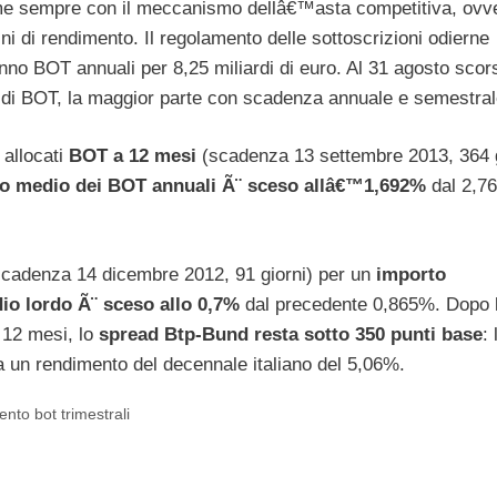
me sempre con il meccanismo dellâ€™asta competitiva, ovv
ini di rendimento. Il regolamento delle sottoscrizioni odierne
anno BOT annuali per 8,25 miliardi di euro. Al 31 agosto scor
 di BOT, la maggior parte con scadenza annuale e semestral
 allocati
BOT a 12 mesi
(scadenza 13 settembre 2013, 364 g
to medio dei BOT annuali Ã¨ sceso allâ€™1,692%
dal 2,7
scadenza 14 dicembre 2012, 91 giorni) per un
importo
io lordo Ã¨ sceso allo 0,7%
dal precedente 0,865%. Dopo 
 12 mesi, lo
spread Btp-Bund resta sotto 350 punti base
: 
 a un rendimento del decennale italiano del 5,06%.
nto bot trimestrali