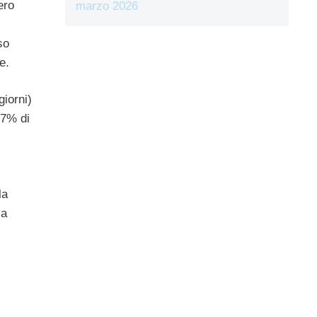
ero
marzo 2026
so
e.
iorni)
67% di
la
la